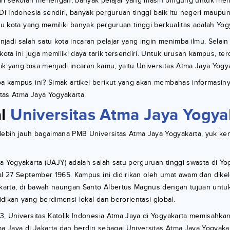
ari sekolah menengah, banyak pelajar yang masih bingung untuk m
 Di Indonesia sendiri, banyak perguruan tinggi baik itu negeri maupu
atu kota yang memiliki banyak perguruan tinggi berkualitas adalah Yog
jadi salah satu kota incaran pelajar yang ingin menimba ilmu. Selain
kota ini juga memiliki daya tarik tersendiri. Untuk urusan kampus, ter
k yang bisa menjadi incaran kamu, yaitu Universitas Atma Jaya Yogya
a kampus ini? Simak artikel berikut yang akan membahas informasinya 
tas Atma Jaya Yogyakarta.
al
Universitas Atma Jaya Yogya
bih jauh bagaimana PMB Universitas Atma Jaya Yogyakarta, yuk ke
a Yogyakarta (UAJY) adalah salah satu perguruan tinggi swasta di Yo
al 27 September 1965. Kampus ini didirikan oleh umat awam dan dike
yakarta, di bawah naungan Santo Albertus Magnus dengan tujuan untu
dikan yang berdimensi lokal dan berorientasi global.
3, Universitas Katolik Indonesia Atma Jaya di Yogyakarta memisahkan 
ma Jaya di Jakarta dan berdiri sebagai Universitas Atma Jaya Yogyakar