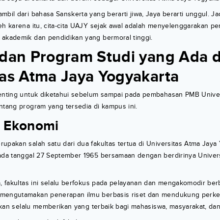
mbil dari bahasa Sanskerta yang berarti jiwa, Jaya berarti unggul. Jad
eh karena itu, cita-cita UAJY sejak awal adalah menyelenggarakan pe
 akademik dan pendidikan yang bermoral tinggi.
 dan Program Studi yang Ada d
tas Atma Jaya Yogyakarta
penting untuk diketahui sebelum sampai pada pembahasan PMB Unive
ntang program yang tersedia di kampus ini.
s Ekonomi
upakan salah satu dari dua fakultas tertua di Universitas Atma Jaya
pada tanggal 27 September 1965 bersamaan dengan berdirinya Univer
a, fakultas ini selalu berfokus pada pelayanan dan mengakomodir be
mengutamakan penerapan ilmu berbasis riset dan mendukung perkem
i akan selalu memberikan yang terbaik bagi mahasiswa, masyarakat, da