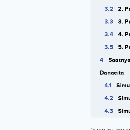
2. P
3. 
4. 
5. 
Saatnya
Danacita
Simu
Simu
Simu