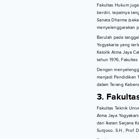
Fakultas Hukum juga 
berdiri, tepatnya ta
Sanata Dharma (seka
menyelenggarakan pe
Barulah pada tangga
Yogyakarta yang terl
Katolik Atma Jaya Ca
tahun 1976, Fakulta
Dengan menyelenggara
menjadi Pendidikan 
dalam Terang Kebena
3. Fakulta
Fakultas Teknik Univ
Atma Jaya Yogyakarta
dari Ikatan Sarjana K
Sutijoso, S.H., Prof.