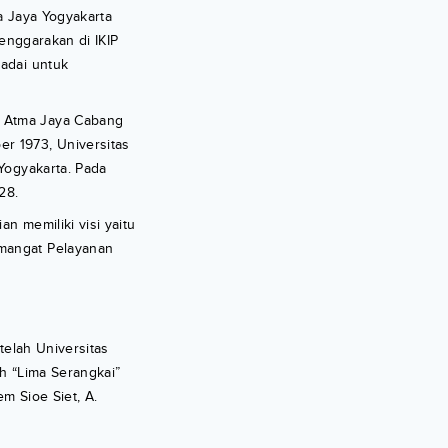
a Jaya Yogyakarta
lenggarakan di IKIP
adai untuk
k Atma Jaya Cabang
er 1973, Universitas
Yogyakarta. Pada
28.
n memiliki visi yaitu
emangat Pelayanan
telah Universitas
eh “Lima Serangkai”
em Sioe Siet, A.