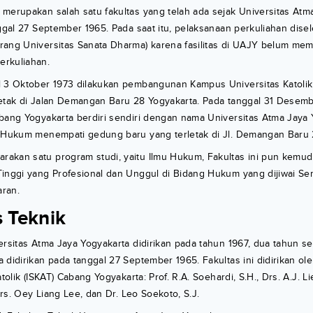
merupakan salah satu fakultas yang telah ada sejak Universitas Atm
nggal 27 September 1965. Pada saat itu, pelaksanaan perkuliahan dise
rang Universitas Sanata Dharma) karena fasilitas di UAJY belum mem
rkuliahan.
l 3 Oktober 1973 dilakukan pembangunan Kampus Universitas Katoli
etak di Jalan Demangan Baru 28 Yogyakarta. Pada tanggal 31 Desemb
bang Yogyakarta berdiri sendiri dengan nama Universitas Atma Jaya 
s Hukum menempati gedung baru yang terletak di Jl. Demangan Baru 
kan satu program studi, yaitu Ilmu Hukum, Fakultas ini pun kemudia
Tinggi yang Profesional dan Unggul di Bidang Hukum yang dijiwai S
ran.
s Teknik
ersitas Atma Jaya Yogyakarta didirikan pada tahun 1967, dua tahun se
 didirikan pada tanggal 27 September 1965. Fakultas ini didirikan ol
atolik (ISKAT) Cabang Yogyakarta: Prof. R.A. Soehardi, S.H., Drs. A.J. Li
 Drs. Oey Liang Lee, dan Dr. Leo Soekoto, S.J.