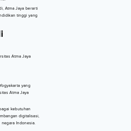
i, Atma Jaya berarti
ndidikan tinggi yang
i
rsitas Atma Jaya
 Yogyakarta yang
sitas Atma Jaya
rbagai kebutuhan
bangan digitalisasi,
n negara Indonesia.