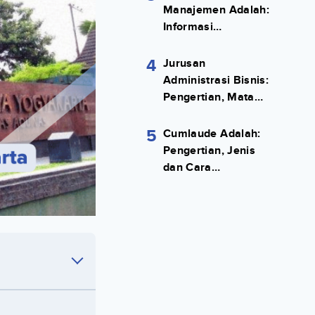
Manajemen Adalah:
Informasi
Terlengkapnya!
4
Jurusan
Administrasi Bisnis:
Pengertian, Mata
Kuliah, Prospek
Kerja Lengkap
5
Cumlaude Adalah:
Pengertian, Jenis
dan Cara
Meraihnya