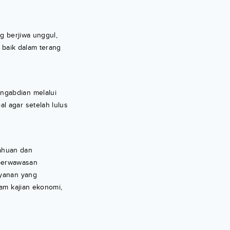
ng berjiwa unggul,
 baik dalam terang
ngabdian melalui
l agar setelah lulus
ahuan dan
n berwawasan
ayanan yang
am kajian ekonomi,