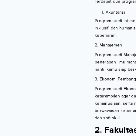
Terdapat dua program 
Akuntansi
Program studi ini me
inklusif, dan humani
kebenaran.
2. Manajemen
Program studi Manaj
penerapan ilmu manaj
nanti, kamu siap berk
3. Ekonomi Pemban
Program studi Ekon
keterampilan agar da
kemanusiaan, serta m
berwawasan kebenaran
dan soft skill.
2. Fakult