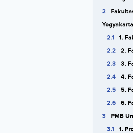
Fakulta
Yogyakart
1. F
2. 
3. F
4. F
5. F
6. F
PMB Uni
1. P