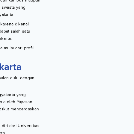
encari kampus maupun
n swasta yang
yakarta.
 karena dikenal
dapat salah satu
karta.
mulai dari profil
karta
nalan dulu dengan
gyakarta yang
lola oleh Yayasan
k ikut mencerdaskan
diri dari Universitas
ta.