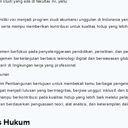
studi yang ada di fakultas ini, yaitu:
miliki visi menjadi program studi akuntansi unggulan di Indonesia ya
s serta mampu memberikan kontribusi untuk kualitas hidup yang lebih
emen berfokus pada penyelenggaraan pendidikan, penelitian, dan pe
emen berkelanjutan berbasis teknologi digital dan berwawasan globa
arir di lingkungan kerja yang profesional.
gunan
omi Pembangunan bertujuan untuk membekali kamu berbagai penget
pat menjadi lulusan yang berintegritas, berjiwa unggul, inklusif, da
ampu berkontribusi pada kualitas hidup yang lebih baik melalui pel
 berdasarkan penguasaan teori, alat analisis, dan keterampilan dal
as Hukum