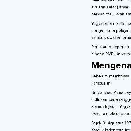
Selepas kelulusan d
jurusan selanjutnya.
berkualitas. Salah s
Yogyakarta masih men
dengan kota pelajar, 
kampus swasta terbai
Penasaran seperti ap
hingga PMB Universi
Mengen
Sebelum membahas le
kampus ini!
Universitas Atma Jay
didirikan pada tangg
Slamet Rijadi - Yog
bangsa melalui pendi
Sejak 31 Agustus 197
Katolik Indonesia At