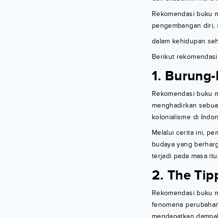
Rekomendasi buku mah
pengembangan diri, s
dalam kehidupan seha
Berikut rekomendasi
1. Burung
Rekomendasi buku ma
menghadirkan sebuah 
kolonialisme di Indon
Melalui cerita ini, 
budaya yang berharg
terjadi pada masa itu
2. The Tip
Rekomendasi buku ma
fenomena perubahan 
mendapatkan dampak