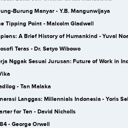
urung-Burung Manyar - Y.B. Mangunwijaya
he Tipping Point - Malcolm Gladwell
apiens: A Brief History of Humankind - Yuval No
ilosofi Teras - Dr. Setyo Wibowo
erja Nggak Sesuai Jurusan: Future of Work in Ind
Vika
adilog - Tan Malaka
enerasi Langgas: Millennials Indonesia - Yoris S
arter for Ten - David Nicholls
984 - George Orwell