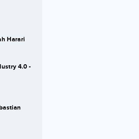
ah Harari
ustry 4.0 -
ebastian