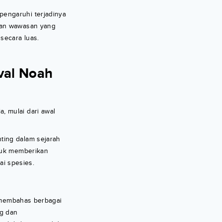
pengaruhi terjadinya
ikan wawasan yang
secara luas.
uval Noah
, mulai dari awal
ting dalam sejarah
ntuk memberikan
i spesies.
k membahas berbagai
g dan