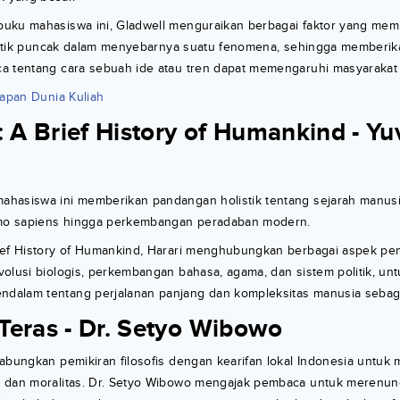
uku mahasiswa ini, Gladwell menguraikan berbagai faktor yang mem
u titik puncak dalam menyebarnya suatu fenomena, sehingga member
a tentang cara sebuah ide atau tren dapat memengaruhi masyarakat 
iapan Dunia Kuliah
: A Brief History of Humankind - Y
hasiswa ini memberikan pandangan holistik tentang sejarah manusia
o sapiens hingga perkembangan peradaban modern.
ief History of Humankind, Harari menghubungkan berbagai aspek pen
volusi biologis, perkembangan bahasa, agama, dan sistem politik, u
alam tentang perjalanan panjang dan kompleksitas manusia sebaga
i Teras - Dr. Setyo Wibowo
gabungkan pemikiran filosofis dengan kearifan lokal Indonesia untu
 dan moralitas. Dr. Setyo Wibowo mengajak pembaca untuk merenun