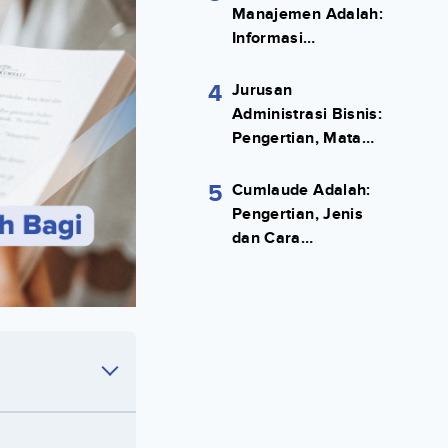
Manajemen Adalah:
Informasi
Terlengkapnya!
4
Jurusan
Administrasi Bisnis:
Pengertian, Mata
Kuliah, Prospek
Kerja Lengkap
5
Cumlaude Adalah:
Pengertian, Jenis
dan Cara
Meraihnya