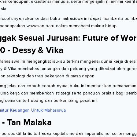
 kehidupan, eksistensi manusia, serta menjelajahi nilai-nilai kearif
sia.
 filosofisnya, rekomendasi buku mahasiswa ini dapat membantu pe
n mendapatkan wawasan baru dalam memahami makna hidup.
ggak Sesuai Jurusan: Future of Wor
.0 - Dessy & Vika
asiswa ini mengangkat isu-isu terkini mengenai dunia kerja di era r
sy & Vika membahas tantangan dan peluang yang dihadapi oleh gene
n teknologi dan tren pekerjaan di masa depan.
yang jelas dan contoh-contoh nyata, buku ini memberikan pemahaman 
unia kerja dan memberikan strategi serta panduan praktis bagi pem
ang semakin terhubung dan berkembang pesat ini.
gatur Keuangan Untuk Mahasiswa
 - Tan Malaka
perspektif kritis terhadap kapitalisme dan imperialisme, serta men