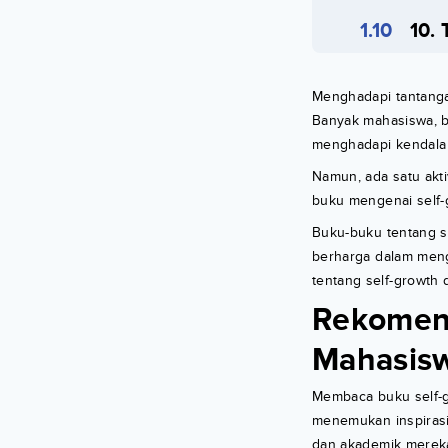
10. 
Menghadapi tantanga
Banyak mahasiswa, 
menghadapi kendala 
Namun, ada satu akt
buku mengenai self-
Buku-buku tentang s
berharga dalam men
tentang self-growth d
Rekomend
Mahasis
Membaca buku self-
menemukan inspirasi 
dan akademik merek