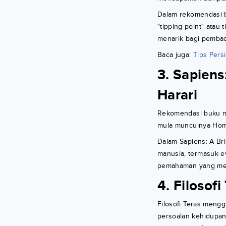
Dalam rekomendasi b
"tipping point" ata
menarik bagi pembac
Baca juga:
Tips Pers
3. Sapiens
Harari
Rekomendasi buku ma
mula munculnya Hom
Dalam Sapiens: A Br
manusia, termasuk e
pemahaman yang mend
4. Filosof
Filosofi Teras meng
persoalan kehidupan