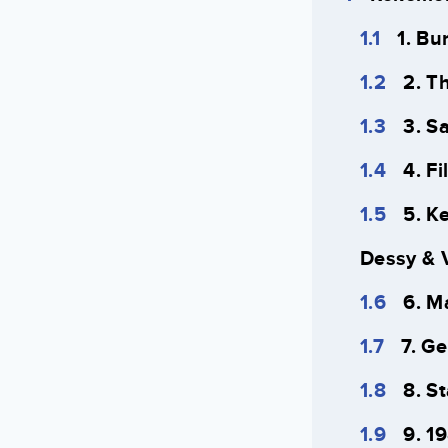
1. B
2. T
3. S
4. F
5. K
Dessy & 
6. M
7. G
8. St
9. 1