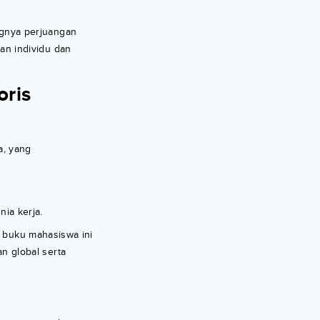
gnya perjuangan
n individu dan
oris
a, yang
nia kerja.
i buku mahasiswa ini
 global serta