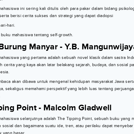
asiswa ini sering kali ditulis oleh para pakar dalam bidang psikolog
erta berisi cerita sukses dan strategi yang dapat diadopsi
ri-hari.
 buku mahasiswa tentang self-growth.
-Burung Manyar - Y.B. Mangunwijay
hasiswa yang pertama adalah sebuah novel klasik dalam sastra Ind
cerita yang kaya akan latar belakang sejarah, budaya, dan sosial p
esia.
pembaca akan dibawa untuk mengenal kehidupan masyarakat Jawa serta 
a, sekaligus memahami perspektif yang lebih luas tentang perjuang
.
ping Point - Malcolm Gladwell
hasiswa selanjutnya adalah The Tipping Point, sebuah buku yang
sosial dan bagaimana suatu ide, tren, atau perilaku dapat menyeba
 yang besar.