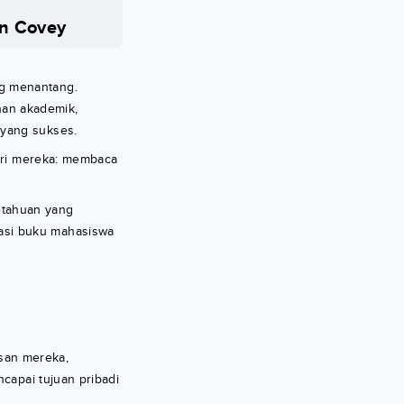
en Covey
ng menantang.
nan akademik,
 yang sukses.
iri mereka: membaca
etahuan yang
asi buku mahasiswa
san mereka,
capai tujuan pribadi