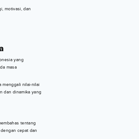
i, motivasi, dan
a
onesia yang
ada masa
menggali nilai-nilai
an dan dinamika yang
 membahas tentang
r dengan cepat dan