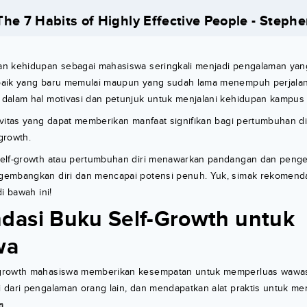
The 7 Habits of Highly Effective People - Steph
n kehidupan sebagai mahasiswa seringkali menjadi pengalaman ya
baik yang baru memulai maupun yang sudah lama menempuh perjala
dalam hal motivasi dan petunjuk untuk menjalani kehidupan kampus
ivitas yang dapat memberikan manfaat signifikan bagi pertumbuhan d
growth.
elf-growth atau pertumbuhan diri menawarkan pandangan dan peng
gembangkan diri dan mencapai potensi penuh. Yuk, simak rekomend
i bawah ini!
asi Buku Self-Growth untuk
wa
growth mahasiswa memberikan kesempatan untuk memperluas wawa
dari pengalaman orang lain, dan mendapatkan alat praktis untuk men
a.