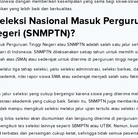
Indonesia dengan memberikan kesempatan yang sama bagi siswa-siswa
an yang lebih baik dan berkualitas.
Seleksi Nasional Masuk Pergur
egeri (SNMPTN)?
suk Perguruan Tinggi Negeri atau SNMPTN adalah salah satu jalur se
eri di Indonesia. SNMPTN dilaksanakan setiap tahun untuk memilih s
h atas (SMA) atau sederajat untuk diterima di perguruan tinggi neger
lui tiga tahap seleksi, yaitu seleksi administrasi, seleksi berkas, d
kademik, nilai rapor siswa SMA atau sederajat menjadi salah satu fak
lur seleksi yang cukup bergengsi karena siswa yang diterima melalu
restasi akademik yang cukup baik. Selain itu, SNMPTN juga memberi
ak mampu mengikuti seleksi melalui jalur ujian tertulis atau seleksi 
 lolos seleksi akan diumumkan dan langsung diterima di perguruan 
 mengikuti tes seleksi lainnya seperti SBMPTN atau UTBK. Namun, ku
N terbatas dan persaingan cukup ketat, sehingga tidak semua pesert