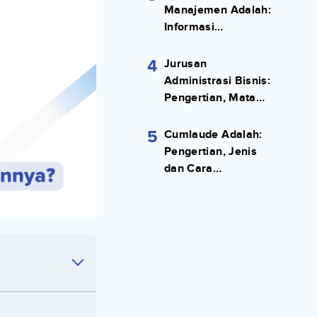
Manajemen Adalah:
Informasi
Terlengkapnya!
4
Jurusan
Administrasi Bisnis:
Pengertian, Mata
Kuliah, Prospek
Kerja Lengkap
5
Cumlaude Adalah:
Pengertian, Jenis
dan Cara
Meraihnya