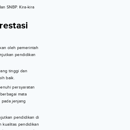
an SNBP. Kira-kira
restasi
ukan oleh pemerintah
anjutkan pendidikan
yang tinggi dan
ih baik.
menuhi persyaratan
i berbagai mata
ng pada jenjang
jutkan pendidikan di
 kualitas pendidikan