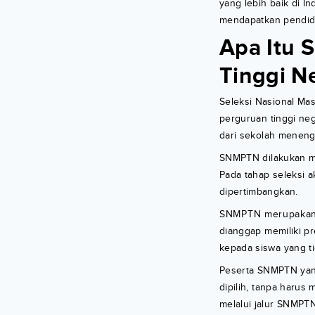
yang lebih baik di 
mendapatkan pendidik
Apa Itu 
Tinggi N
Seleksi Nasional Ma
perguruan tinggi neg
dari sekolah menenga
SNMPTN dilakukan mela
Pada tahap seleksi a
dipertimbangkan.
SNMPTN merupakan ja
dianggap memiliki p
kepada siswa yang tid
Peserta SNMPTN yang
dipilih, tanpa harus
melalui jalur SNMPT