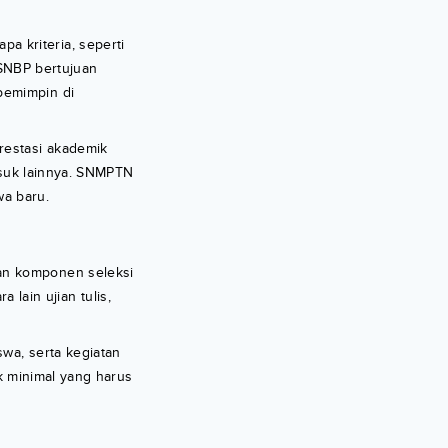
 kriteria, seperti
. SNBP bertujuan
pemimpin di
restasi akademik
asuk lainnya. SNMPTN
wa baru.
kan komponen seleksi
ain ujian tulis,
wa, serta kegiatan
ik minimal yang harus