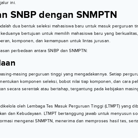
alur ini.
an SNBP dengan SNMPTN
lah dua bentuk seleksi mahasiswa baru untuk masuk perguruan tin
 keduanya bertujuan untuk memilih mahasiswa baru yang berkualitas
peran, komponen, dan kemampuan untuk lintas jurusan.
elasan perbedaan antara SNBP dan SNMPTN:
laan
masing-masing perguruan tinggi yang mengadakannya. Setiap pergurua
entukan komponen seleksi, bobot nilai tiap komponen, dan cara p
akan secara serentak atau bertahap, tergantung pada kebijakan masi
, dikelola oleh Lembaga Tes Masuk Perguruan Tinggi (LTMPT) yang di
kan dan Kebudayaan. LTMPT bertanggung jawab untuk menyusun soa
formasi mengenai SNMPTN, menerima dan memproses hasil tes, ser