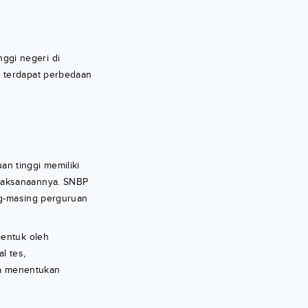
ggi negeri di
, terdapat perbedaan
n tinggi memiliki
elaksanaannya. SNBP
ng-masing perguruan
bentuk oleh
l tes,
ta menentukan