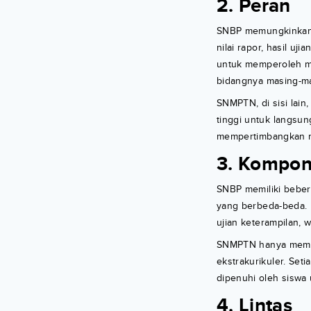
2. Peran
SNBP memungkinkan p
nilai rapor, hasil uj
untuk memperoleh ma
bidangnya masing-ma
SNMPTN, di sisi lain
tinggi untuk langsun
mempertimbangkan ni
3. Kompo
SNBP memiliki beber
yang berbeda-beda. 
ujian keterampilan, 
SNMPTN hanya memilik
ekstrakurikuler. Set
dipenuhi oleh siswa 
4. Lintas