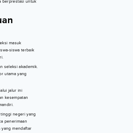
 berprestasi untuk
uan
leksi masuk
iswa-siswa terbaik
i.
an seleksi akademik.
tor utama yang
i jalur ini
kan kesempatan
mandiri.
tinggi negeri yang
ota penerimaan
a yang mendaftar