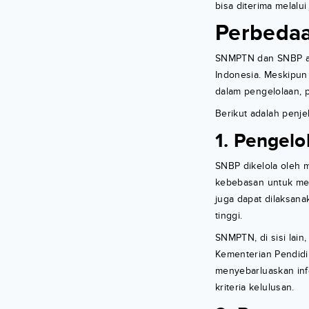
bisa diterima melalui j
Perbeda
SNMPTN dan SNBP ada
Indonesia. Meskipun
dalam pengelolaan, 
Berikut adalah penj
1. Pengelo
SNBP dikelola oleh 
kebebasan untuk men
juga dapat dilaksan
tinggi.
SNMPTN, di sisi lain
Kementerian Pendidi
menyebarluaskan in
kriteria kelulusan.