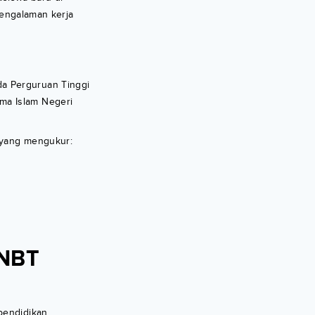
 pengalaman kerja
da Perguruan Tinggi
ma Islam Negeri
 yang mengukur:
SNBT
pendidikan