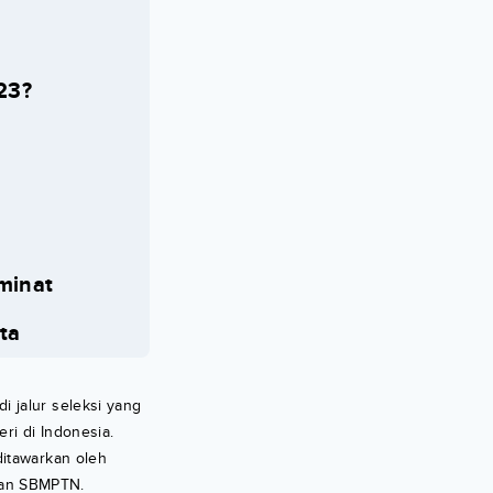
23?
minat
ta
 jalur seleksi yang
ri di Indonesia.
ditawarkan oleh
dan SBMPTN.