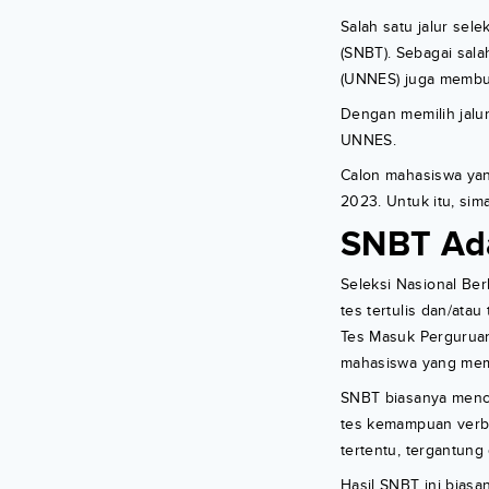
Salah satu jalur sele
(SNBT). Sebagai sala
(UNNES) juga membuk
Dengan memilih jalu
UNNES.
Calon mahasiswa yan
2023. Untuk itu, sima
SNBT Ad
Seleksi Nasional Ber
tes tertulis dan/ata
Tes Masuk Perguruan
mahasiswa yang meme
SNBT biasanya menca
tes kemampuan verbal
tertentu, tergantung
Hasil SNBT ini biasa