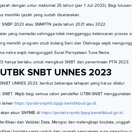
ijazah dengan umur maksimal 25 tahun (per 1 Juli 2023). Bagi lulusan
us memiliki ijazah yang sudah disetarakan.
lur SNBP 2023 atau SNMPTN pada tahun 2021 atau 2022.
atan yang memadai sehingga tidak mengganggu kelancaran proses st
ang memilih program studi bidang Seni dan Olahraga wajib mengungga
una netra wajib mengunggah Surat Pernyataan Tuna Netra.
23 hanya berlaku untuk mengikuti SNBT dan penerimaan PTN 2023.
 UTBK SNBT UNNES 2023
 SNBT UNNES 2023, berikut beberapa tahapan yang harus dilalui:
un SNBT. Wajib bagi semua calon pendaftar UTBK-SNBT menggunakan
di laman
https://portal-snpmb.bppp.kemdikbud.go.id
.
nakan akun SNPMB di
https://portal-snpmb.bppp.kemdikbud.go.id
.
erifikasi dan Validasi Data, Mengisi dan melengkapi biodata, unggah
rifikasi biodata serta unduh dan unggah pernyataan tuna netra/
low v