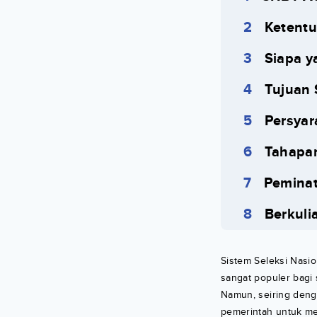
Ketent
Siapa y
Tujuan
Persya
Tahapa
Pemina
Berkuli
Sistem Seleksi Nasi
sangat populer bagi
Namun, seiring deng
pemerintah untuk m