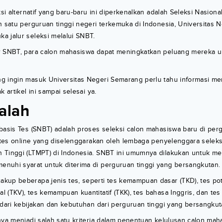
ksi alternatif yang baru-baru ini diperkenalkan adalah Seleksi Nasiona
h satu perguruan tinggi negeri terkemuka di Indonesia, Universitas
a jalur seleksi melalui SNBT.
r SNBT, para calon mahasiswa dapat meningkatkan peluang mereka un
g ingin masuk Universitas Negeri Semarang perlu tahu informasi
k artikel ini sampai selesai ya.
alah
basis Tes (SNBT) adalah proses seleksi calon mahasiswa baru di perg
u tes online yang diselenggarakan oleh lembaga penyelenggara seleks
 Tinggi (LTMPT) di Indonesia. SNBT ini umumnya dilakukan untuk m
nuhi syarat untuk diterima di perguruan tinggi yang bersangkutan.
kup beberapa jenis tes, seperti tes kemampuan dasar (TKD), tes pot
 (TKV), tes kemampuan kuantitatif (TKK), tes bahasa Inggris, dan tes
 dari kebijakan dan kebutuhan dari perguruan tinggi yang bersangkut
nya menjadi salah satu kriteria dalam penentuan kelulusan calon mah