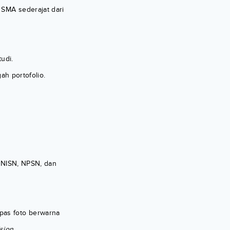
 SMA sederajat dari
udi.
h portofolio.
 NISN, NPSN, dan
 pas foto berwarna
ision