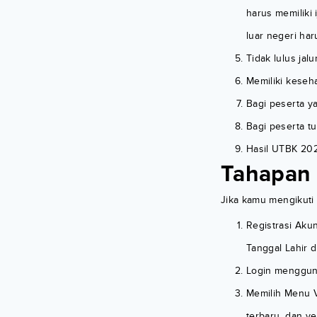
harus memiliki 
luar negeri har
Tidak lulus ja
Memiliki keseh
Bagi peserta y
Bagi peserta t
Hasil UTBK 20
Tahapan
Jika kamu mengikuti
Registrasi Ak
Tanggal Lahir 
Login menggu
Memilih Menu V
terbaru, dan ve