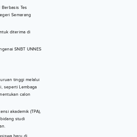
l Berbasis Tes
 Negeri Semarang
tuk diterima di
 mengenai SNBT UNNES
uruan tinggi melalui
i, seperti Lembaga
enentukan calon
ensi akademik (TPA),
 bidang studi
an.
asiswa baru di