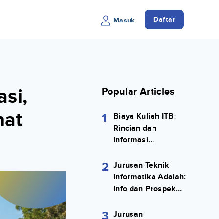
Daftar
Masuk
si,
Popular Articles
nat
1
Biaya Kuliah ITB:
Rincian dan
Informasi
Selengkapnya
2
Jurusan Teknik
Informatika Adalah:
Info dan Prospek
Kerjanya Lengkap
3
Jurusan