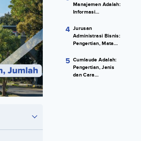
Manajemen Adalah:
Informasi
Terlengkapnya!
4
Jurusan
Administrasi Bisnis:
Pengertian, Mata
Kuliah, Prospek
Kerja Lengkap
5
Cumlaude Adalah:
Pengertian, Jenis
dan Cara
Meraihnya