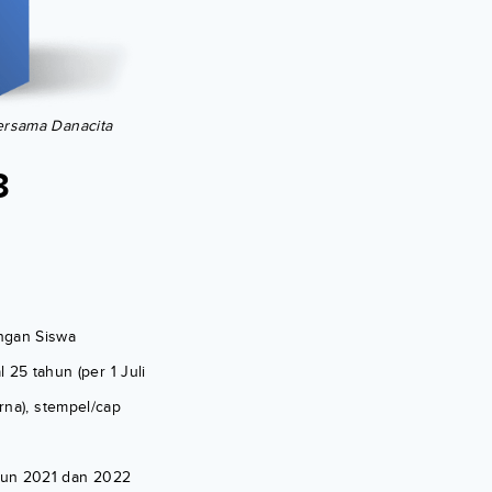
bersama Danacita
3
ngan Siswa
25 tahun (per 1 Juli
rna), stempel/cap
hun 2021 dan 2022