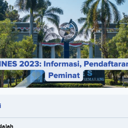
i
dalah