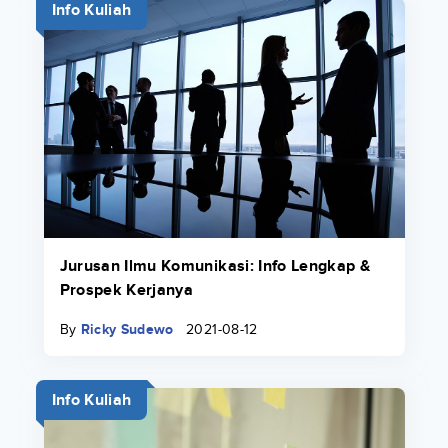
Info Kuliah
Jurusan Ilmu Komunikasi: Info Lengkap &
Prospek Kerjanya
By
Ricky Sudewo
2021-08-12
Info Kuliah