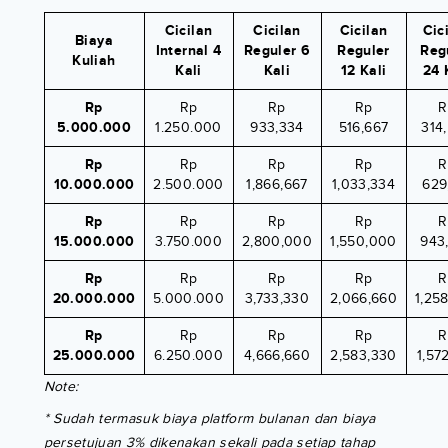
Cicilan
Cicilan
Cicilan
Cic
Biaya
Internal 4
Reguler 6
Reguler
Reg
Kuliah
Kali
Kali
12 Kali
24 
Rp
Rp
Rp
Rp
R
5.000.000
1.250.000
933,334
516,667
314
Rp
Rp
Rp
Rp
R
10.000.000
2.500.000
1,866,667
1,033,334
629
Rp
Rp
Rp
Rp
R
15.000.000
3.750.000
2,800,000
1,550,000
943
Rp
Rp
Rp
Rp
R
20.000.000
5.000.000
3,733,330
2,066,660
1,25
Rp
Rp
Rp
Rp
R
25.000.000
6.250.000
4,666,660
2,583,330
1,57
Note:
* Sudah termasuk biaya platform bulanan dan biaya
persetujuan 3% dikenakan sekali pada setiap tahap