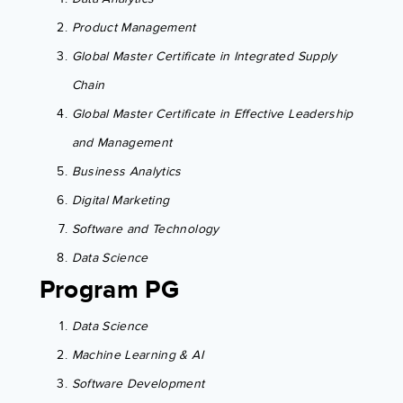
Product Management
Global Master Certificate in Integrated Supply
Chain
Global Master Certificate in Effective Leadership
and Management
Business Analytics
Digital Marketing
Software and Technology
Data Science
Program PG
Data Science
Machine Learning & AI
Software Development