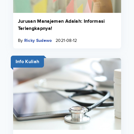
Jurusan Manajemen Adalah: Informasi
Terlengkapnya!
By
Ricky Sudewo
2021-08-12
Info Kuliah