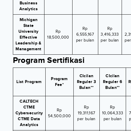
Business
Analytics
Michigan
State
Rp
Rp
University
Rp
6,555,167
3,416,333
2,3
Effective
18,500,000
per bulan
per bulan
per
Leadership &
Management
Program Sertifikasi
CIcilan
CIcilan
Program
List Program
Reguler 3
Reguler 6
R
Fee*
Bulan**
Bulan**
CALTECH
CTME
Rp
Rp
Rp
Cybersecurity
19,311,167
10,064,333
7
54,500,000
CTME Data
per bulan
per bulan
p
Analytics