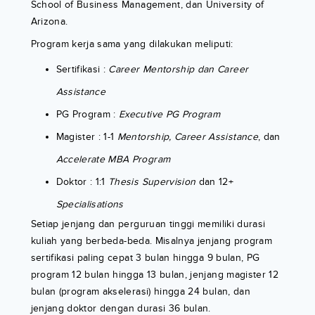
School of Business Management, dan University of
Arizona.
Program kerja sama yang dilakukan meliputi:
Sertifikasi :
Career Mentorship dan Career
Assistance
PG Program :
Executive
PG Program
Magister : 1-1
Mentorship, Career Assistance
, dan
Accelerate MBA Program
Doktor : 1:1
Thesis Supervision
dan 12+
Specialisations
Setiap jenjang dan perguruan tinggi memiliki durasi
kuliah yang berbeda-beda. Misalnya jenjang program
sertifikasi paling cepat 3 bulan hingga 9 bulan, PG
program 12 bulan hingga 13 bulan, jenjang magister 12
bulan (program akselerasi) hingga 24 bulan, dan
jenjang doktor dengan durasi 36 bulan.