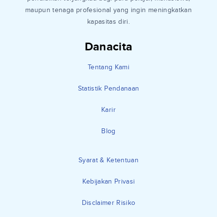
maupun tenaga profesional yang ingin meningkatkan
kapasitas diri.
Danacita
Tentang Kami
Statistik Pendanaan
Karir
Blog
Syarat & Ketentuan
Kebijakan Privasi
Disclaimer Risiko