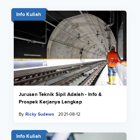
Info Kuliah
Jurusan Teknik Sipil Adalah - Info &
Prospek Kerjanya Lengkap
By
Ricky Sudewo
2021-08-12
Info Kuliah