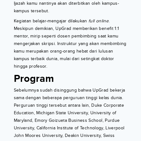
Ijazah kamu nantinya akan diterbitkan oleh kampus-
kampus tersebut.
Kegiatan belajar-mengajar dilakukan
full online
.
Meskipun demikian, UpGrad memberikan benefit 1:1
mentor, mirip seperti dosen pembimbing saat kamu
mengerjakan skripsi. Instruktur yang akan membimbing
kamu merupakan orang-orang hebat dari lulusan
kampus terbaik dunia, mulai dari setingkat doktor
hingga profesor.
Program
Sebelumnya sudah disinggung bahwa UpGrad bekerja
sama dengan beberapa perguruan tinggi kelas dunia.
Perguruan tinggi tersebut antara lain, Duke Corporate
Education, Michigan State University, University of
Maryland, Emory Goizueta Business School, Purdue
University, California Institute of Technology, Liverpool
John Moores University, Deakin University, Swiss