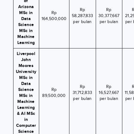
of
Arizona
Rp
Rp
MSc in
Rp
58,287,833
30,377,667
21,2
Data
164,500,000
per bulan
per bulan
per 
Science
MSc in
Machine
Learning
Liverpool
John
Moores
University
MSc in
Data
Rp
Rp
Science
Rp
31,712,833
16,527,667
11,5
MSc in
89,500,000
per bulan
per bulan
per 
Machine
Learning
& AI MSc
in
Computer
Science