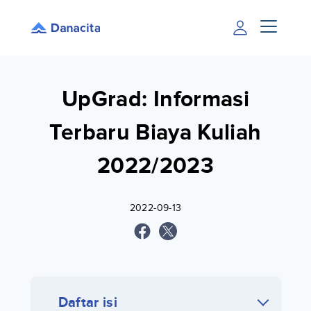
UpGrad: Informasi
Terbaru Biaya Kuliah
2022/2023
2022-09-13
Daftar isi