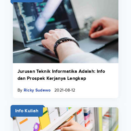
Jurusan Teknik Informatika Adalah: Info
dan Prospek Kerjanya Lengkap
By
Ricky Sudewo
2021-08-12
Info Kuliah