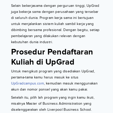
Selain bekerjasama dengan perguruan tinggi, UpGrad
juga bekerja sama dengan perusahaan yang tersebar
di seluruh dunia. Program kerja sama ini bertujuan
untuk menjalankan sistem kuliah sambil kerja yang
dibimbing bersama profesional. Dengan begitu, setiap
pembelajaran yang dilakukan relevan dengan
kebutuhan dunia industri.
Prosedur Pendaftaran
Kuliah di UpGrad
Untuk mengikuti program yang disediakan UpGrad,
pertama-tama kamu harus masuk ke situs
UpGradcampus.com
, kemudian masuk menggunakan
akun dan nomor ponsel yang akan kamu pakai.
Setelah itu, pilih lah program yang ingin kamu ikuti,
misalnya Master of Business Administration yang
diselenggarakan oleh Liverpool Business School.