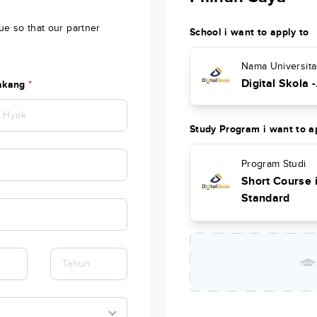
ue so that our partner
School i want to apply to
Nama Universita
Digital Skola -
akang
*
Program 1.0
Study Program i want to a
Program Studi
Short Course 
Standard