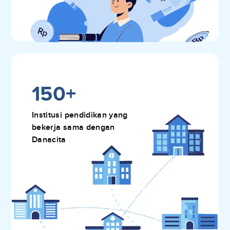
150+
Institusi pendidikan yang
bekerja sama dengan
Danacita