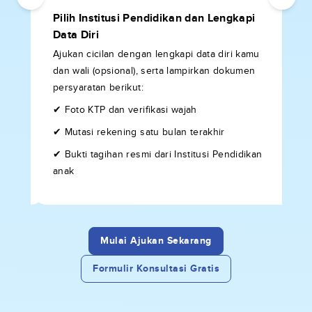
Pilih Institusi Pendidikan dan Lengkapi
P
Data Diri
an
✔
Ajukan cicilan dengan lengkapi data diri kamu
k
dan wali (opsional), serta lampirkan dokumen
✔
persyaratan berikut:
kan
d
✔ Foto KTP dan verifikasi wajah
d
kutnya
✔ Mutasi rekening satu bulan terakhir
✔ Bukti tagihan resmi dari Institusi Pendidikan
anak
Mulai Ajukan Sekarang
Formulir Konsultasi Gratis