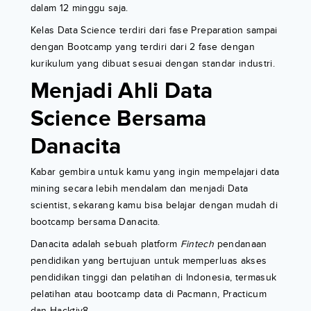
dalam 12 minggu saja.
Kelas Data Science terdiri dari fase Preparation sampai
dengan Bootcamp yang terdiri dari 2 fase dengan
kurikulum yang dibuat sesuai dengan standar industri.
Menjadi Ahli Data
Science Bersama
Danacita
Kabar gembira untuk kamu yang ingin mempelajari data
mining secara lebih mendalam dan menjadi Data
scientist, sekarang kamu bisa belajar dengan mudah di
bootcamp bersama Danacita.
Danacita adalah sebuah platform
Fintech
pendanaan
pendidikan yang bertujuan untuk memperluas akses
pendidikan tinggi dan pelatihan di Indonesia, termasuk
pelatihan atau bootcamp data di Pacmann, Practicum
dan Hacktiv8.