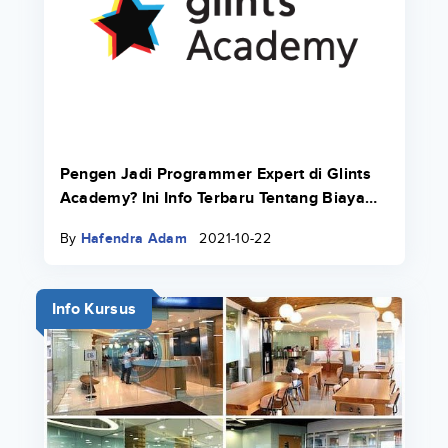
Pengen Jadi Programmer Expert di Glints
Academy? Ini Info Terbaru Tentang Biaya
Bootcamp 2022.
By
Hafendra Adam
2021-10-22
Info Kursus