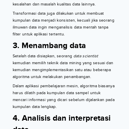
kesalahan dan masalah kualitas data lainnya.
Transformasi data juga dilakukan untuk membuat
kumpulan data menjadi konsisten, kecuali jika seorang
ilmuwan data ingin menganalisis data mentah tanpa
filter untuk aplikasi tertentu.
3. Menambang data
Setelah data disiapkan, seorang
data scientist
kemudian memilih teknik data mining yang sesuai dan
kemudian mengimplementasikan satu atau beberapa
algoritma untuk melakukan penambangan.
Dalam aplikasi pembelajaran mesin, algoritma biasanya
harus dilatih pada kumpulan data sampel untuk
mencari informasi yang dicari sebelum dijalankan pada
kumpulan data lengkap.
4. Analisis dan interpretasi