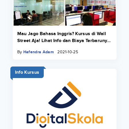
Mau Jago Bahasa Inggris? Kursus di Wall
Street Aja! Lihat Info dan Biaya Terbarunya
di Sini
By
Hafendra Adam
2021-10-25
Info Kursus