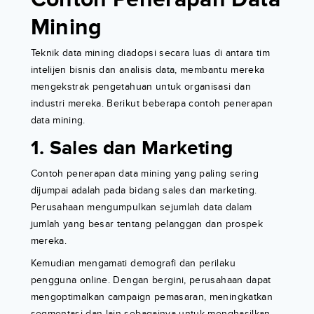
Mining
Teknik data mining diadopsi secara luas di antara tim
intelijen bisnis dan analisis data, membantu mereka
mengekstrak pengetahuan untuk organisasi dan
industri mereka. Berikut beberapa contoh penerapan
data mining.
1. Sales dan Marketing
Contoh penerapan data mining yang paling sering
dijumpai adalah pada bidang sales dan marketing.
Perusahaan mengumpulkan sejumlah data dalam
jumlah yang besar tentang pelanggan dan prospek
mereka.
Kemudian mengamati demografi dan perilaku
pengguna online. Dengan bergini, perusahaan dapat
mengoptimalkan campaign pemasaran, meningkatkan
segmentasi dan lain sebagainya untuk menghasilkan