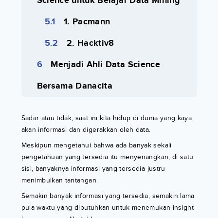
Science untuk Belajar Data Mining
1. Pacmann
2. Hacktiv8
Menjadi Ahli Data Science
Bersama Danacita
Sadar atau tidak, saat ini kita hidup di dunia yang kaya
akan informasi dan digerakkan oleh data.
Meskipun mengetahui bahwa ada banyak sekali
pengetahuan yang tersedia itu menyenangkan, di satu
sisi, banyaknya informasi yang tersedia justru
menimbulkan tantangan.
Semakin banyak informasi yang tersedia, semakin lama
pula waktu yang dibutuhkan untuk menemukan insight