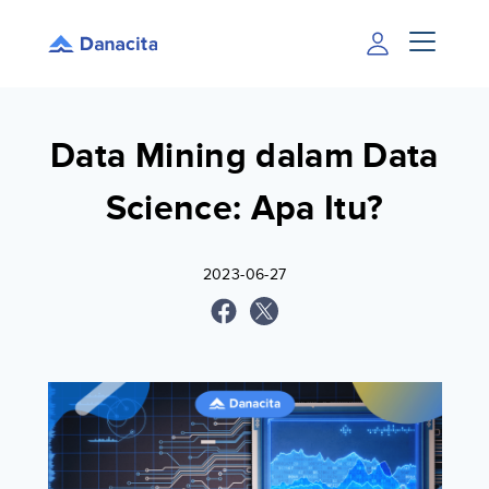
Data Mining dalam Data
Science: Apa Itu?
2023-06-27