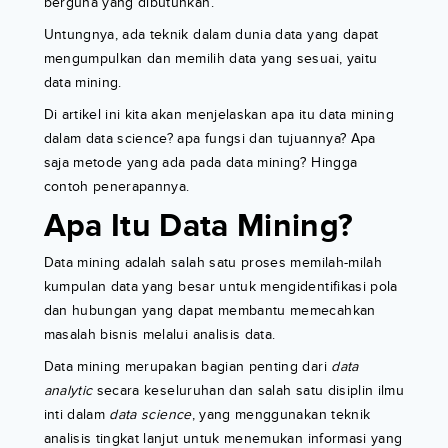
berguna yang dibutuhkan.
Untungnya, ada teknik dalam dunia data yang dapat
mengumpulkan dan memilih data yang sesuai, yaitu
data mining.
Di artikel ini kita akan menjelaskan apa itu data mining
dalam data science? apa fungsi dan tujuannya? Apa
saja metode yang ada pada data mining? Hingga
contoh penerapannya.
Apa Itu Data Mining?
Data mining adalah salah satu proses memilah-milah
kumpulan data yang besar untuk mengidentifikasi pola
dan hubungan yang dapat membantu memecahkan
masalah bisnis melalui analisis data.
Data mining merupakan bagian penting dari
data
analytic
secara keseluruhan dan salah satu disiplin ilmu
inti dalam
data science
, yang menggunakan teknik
analisis tingkat lanjut untuk menemukan informasi yang