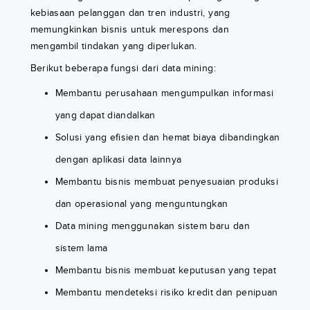
kebiasaan pelanggan dan tren industri, yang
memungkinkan bisnis untuk merespons dan
mengambil tindakan yang diperlukan.
Berikut beberapa fungsi dari data mining:
Membantu perusahaan mengumpulkan informasi
yang dapat diandalkan
Solusi yang efisien dan hemat biaya dibandingkan
dengan aplikasi data lainnya
Membantu bisnis membuat penyesuaian produksi
dan operasional yang menguntungkan
Data mining menggunakan sistem baru dan
sistem lama
Membantu bisnis membuat keputusan yang tepat
Membantu mendeteksi risiko kredit dan penipuan