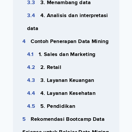
3. Menambang data
4. Analisis dan interpretasi
data
Contoh Penerapan Data Mining
1. Sales dan Marketing
2. Retail
3. Layanan Keuangan
4. Layanan Kesehatan
5. Pendidikan
Rekomendasi Bootcamp Data