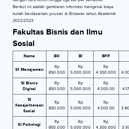
Berikut ini adalah gambaran informasi mengenai biaya
kuliah berdasarkan jurusan di Binawan tahun Akademik
2022/2023:
Fakultas Bisnis dan Ilmu
Sosial
Nama
BO
BI
BPP
Rp
Rp
Rp
S1 Manajemen
850.000
5.000.000
4.300.000
4.0
SI Bisnis
Rp
Rp
Rp
Digital
850.000
5.000.000
4.300.00
4.1
SI
Rp
Rp
Rp
Kesejahteraan
850.000
5.000.000
4.300.00
3.8
Sosial
Rp
Rp
Rp
SI Psikologi
850.000
5.000.000
4.300.000
3.9