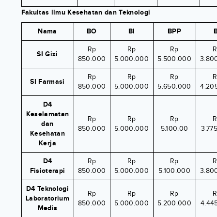
Fakultas llmu Kesehatan dan Teknologi
Nama
BO
BI
BPP
B
Rp
Rp
Rp
R
SI Gizi
850.000
5.000.000
5.500.000
3.80
Rp
Rp
Rp
R
SI Farmasi
850.000
5.000.000
5.650.000
4.20
D4
Keselamatan
Rp
Rp
Rp
R
dan
850.000
5.000.000
5.100.00
3.77
Kesehatan
Kerja
D4
Rp
Rp
Rp
R
Fisioterapi
850.000
5.000.000
5.100.000
3.80
D4 Teknologi
Rp
Rp
Rp
R
Laboratorium
850.000
5.000.000
5.200.000
4.44
Medis