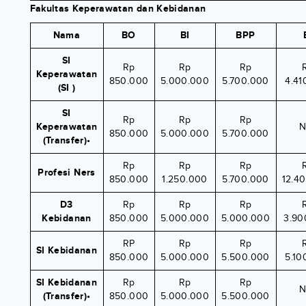
Fakultas Keperawatan dan Kebidanan
Nama
BO
BI
BPP
SI
Rp
Rp
Rp
Keperawatan
850.000
5.000.000
5.700.000
4.41
(SI )
SI
Rp
Rp
Rp
Keperawatan
N
850.000
5.000.000
5.700.000
(Transfer)•
Rp
Rp
Rp
Profesi Ners
850.000
1.250.000
5.700.000
12.4
D3
Rp
Rp
Rp
Kebidanan
850.000
5.000.000
5.000.000
3.90
RP
Rp
Rp
SI Kebidanan
850.000
5.000.000
5.500.000
5.10
SI Kebidanan
Rp
Rp
Rp
N
(Transfer)•
850.000
5.000.000
5.500.000