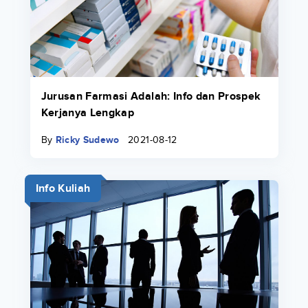
Jurusan Farmasi Adalah: Info dan Prospek
Kerjanya Lengkap
By
Ricky Sudewo
2021-08-12
Info Kuliah