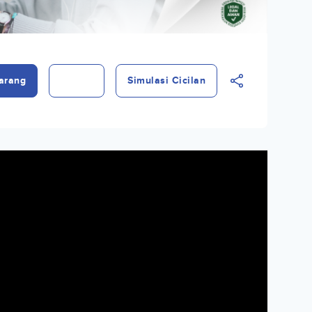
arang
Simulasi Cicilan