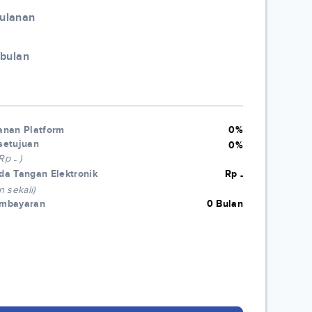
Bulanan
/bulan
anan Platform
0%
setujuan
0%
 Rp
)
-
da Tangan Elektronik
Rp
-
n sekali)
embayaran
0 Bulan