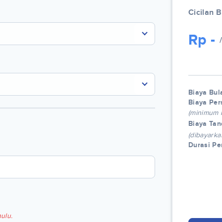
Cicilan 
Rp
-
Biaya Bul
Biaya Per
(minimum
Biaya Tan
(dibayarka
Durasi P
ulu.