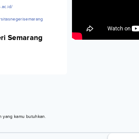
.ac.id/
rsitasnegerisemarang
eri Semarang
kan yang kamu butuhkan.