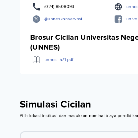
(024) 8508093
unnes
@unneskonservasi
unive
Brosur Cicilan Universitas Neg
(UNNES)
unnes_571.pdf
Simulasi Cicilan
Pilih lokasi institusi dan masukkan nominal biaya pendidi