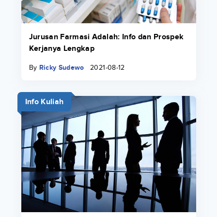
Jurusan Farmasi Adalah: Info dan Prospek
Kerjanya Lengkap
By
Ricky Sudewo
2021-08-12
Info Kuliah