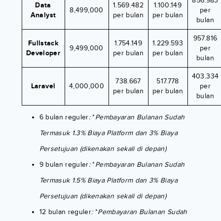
856.983
Data
1.569.482
1.100.149
8,499,000
per
Analyst
per bulan
per bulan
bulan
957.816
Fullstack
1.754.149
1.229.593
9,499,000
per
Developer
per bulan
per bulan
bulan
403.334
738.667
517.778
Laravel
4,000,000
per
per bulan
per bulan
bulan
6 bulan reguler
:
*
Pembayaran Bulanan Sudah
Termasuk 1.3% Biaya Platform dan 3% Biaya
Persetujuan (dikenakan sekali di depan)
9 bulan reguler
:
*
Pembayaran Bulanan Sudah
Termasuk 1.5% Biaya Platform dan 3% Biaya
Persetujuan (dikenakan sekali di depan)
12 bulan reguler
:
*
Pembayaran Bulanan Sudah