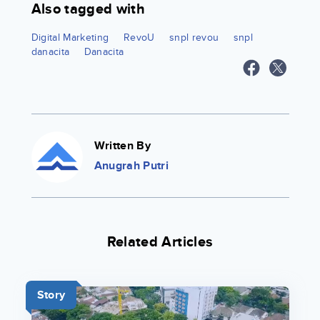
Also tagged with
Digital Marketing
RevoU
snpl revou
snpl
danacita
Danacita
Written By
Anugrah Putri
Related Articles
Story