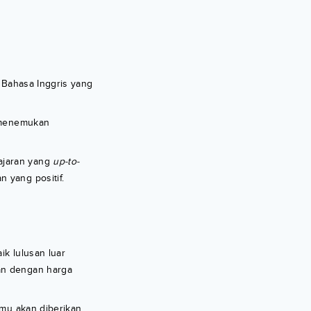
us Bahasa Inggris yang
k menemukan
ajaran yang
up-to-
 yang positif.
ik lulusan luar
kan dengan harga
amu akan diberikan