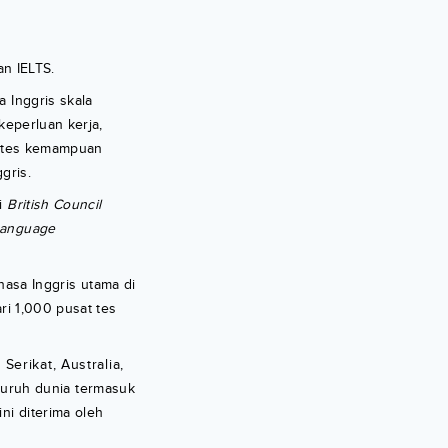
n IELTS.
 Inggris skala
keperluan kerja,
 tes kemampuan
gris.
ti
British Council
Language
asa Inggris utama di
ari 1,000 pusat tes
Serikat, Australia,
eluruh dunia termasuk
ni diterima oleh