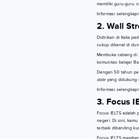
memiliki guru-guru
n
Informasi selengkap
2. Wall St
Didirikan di Italia p
cukup dikenal di dun
Membuka cabang di 2
komunitas belajar Bah
Dengan 50 tahun pen
date
yang didukung o
Informasi selengkap
3. Focus I
Focus IELTS adalah p
negeri. Di sini, ka
terbaik dibanding kur
Focus IELTS memberik