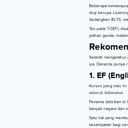
Beberapa kemampuan
diuji berupa
Listenin
Sedangkan IELTS, 
Tes pada TOEFL disaj
pilihan ganda, melain
Rekomend
Setelah mengetahui p
iya, Danacita punya
1. EF (Engl
Kursus yang satu ini
seluruh Indonesia.
Pertama didirikan d
banyak negara dan te
Satu hal yang membu
kesempatan bagi sisw