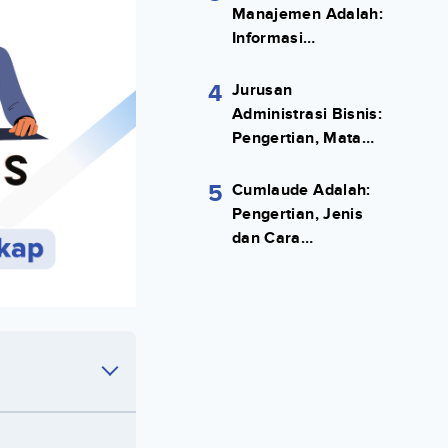
Manajemen Adalah:
Informasi
Terlengkapnya!
4
Jurusan
Administrasi Bisnis:
Pengertian, Mata
Kuliah, Prospek
Kerja Lengkap
5
Cumlaude Adalah:
Pengertian, Jenis
dan Cara
Meraihnya