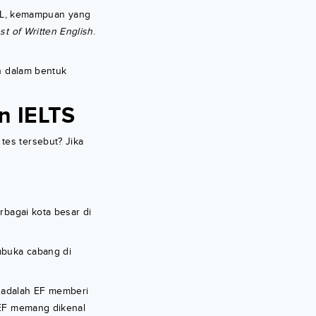
FL, kemampuan yang
st of Written English
.
an dalam bentuk
n IELTS
tes tersebut? Jika
rbagai kota besar di
mbuka cabang di
 adalah EF memberi
F memang dikenal