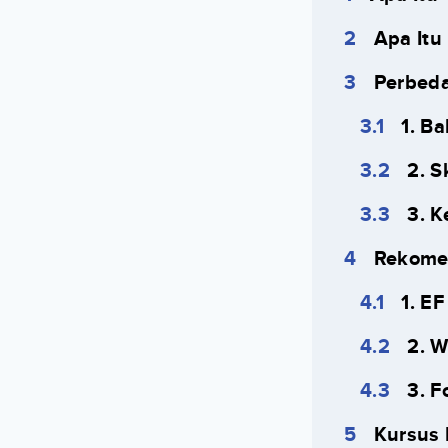
Apa Itu
Perbed
1. B
2. S
3. 
Rekomen
1. EF
2. W
3. F
Kursus 