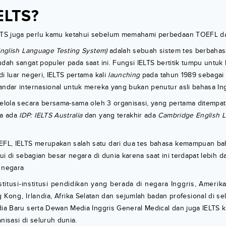
IELTS?
TS juga perlu kamu ketahui sebelum memahami perbedaan TOEFL da
 English Language Testing System)
adalah sebuah sistem tes berbahasa
udah sangat populer pada saat ini. Fungsi IELTS bertitik tumpu untuk 
di luar negeri, IELTS pertama kali
launching
pada tahun 1989 sebagai
andar internasional untuk mereka yang bukan penutur asli bahasa Ing
kelola secara bersama-sama oleh 3 organisasi, yang pertama ditempa
ua ada
IDP: IELTS Australia
dan yang terakhir ada
Cambridge English 
L, IELTS merupakan salah satu dari dua tes bahasa kemampuan bah
kui di sebagian besar negara di dunia karena saat ini terdapat lebih d
 negara
stitusi-institusi pendidikan yang berada di negara Inggris, Amerika 
Kong, Irlandia, Afrika Selatan dan sejumlah badan profesional di s
dia Baru serta Dewan Media Inggris General Medical dan juga IELTS ki
nisasi di seluruh dunia.