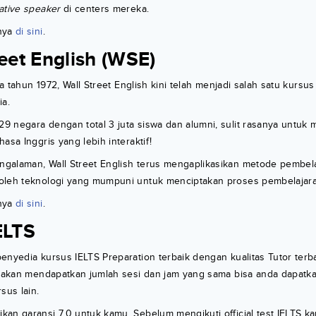
ative speaker
di centers mereka.
nya
di sini
.
reet English (WSE)
ada tahun 1972, Wall Street English kini telah menjadi salah satu kurs
ia.
9 negara dengan total 3 juta siswa dan alumni, sulit rasanya untu
asa Inggris yang lebih interaktif!
galaman, Wall Street English terus mengaplikasikan metode pembel
leh teknologi yang mumpuni untuk menciptakan proses pembelajaran
nya
di sini
.
ELTS
enyedia kursus IELTS Preparation terbaik dengan kualitas Tutor terba
mu akan mendapatkan jumlah sesi dan jam yang sama bisa anda dapat
sus lain.
an garansi 7.0 untuk kamu. Sebelum mengikuti official test IELTS k