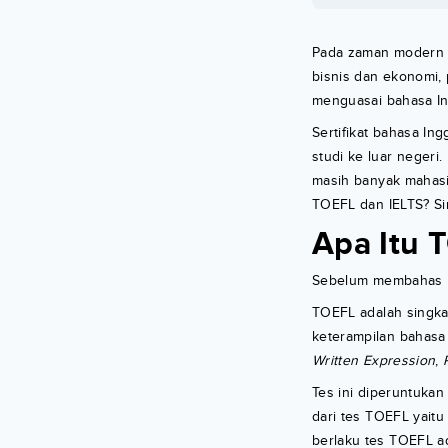
Pada zaman modern s
bisnis dan ekonomi,
menguasai bahasa In
Sertifikat bahasa In
studi ke luar neger
masih banyak mahas
TOEFL dan IELTS? Si
Apa Itu 
Sebelum membahas P
TOEFL adalah singka
keterampilan bahasa
Written Expression
,
Tes ini diperuntuka
dari tes TOEFL yaitu
berlaku tes TOEFL ad