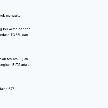
untuk mengukur
ng berkaitan dengan
erbedaan TOEFL dan
ah tes atau ujian
angkan IELTS adalah
alah 677.