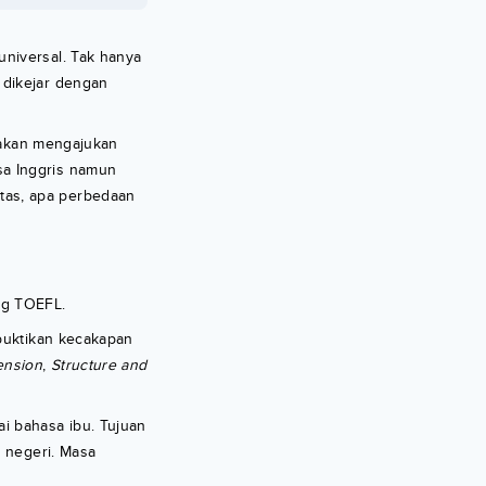
niversal. Tak hanya
 dikejar dengan
g akan mengajukan
sa Inggris namun
tas, apa perbedaan
ng TOEFL.
uktikan kecakapan
ension
,
Structure and
i bahasa ibu. Tujuan
r negeri. Masa