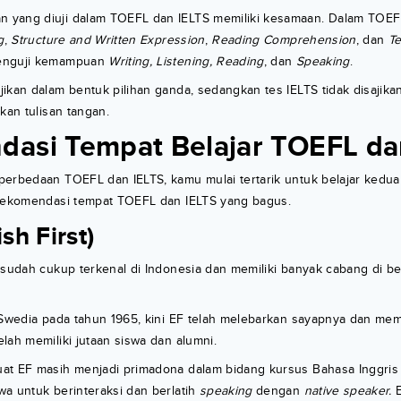
 yang diuji dalam TOEFL dan IELTS memiliki kesamaan. Dalam TOE
g
,
Structure and Written Expression
,
Reading Comprehension
, dan
Te
menguji kemampuan
Writing, Listening, Reading
, dan
Speaking
.
ikan dalam bentuk pilihan ganda, sedangkan tes IELTS tidak disajik
kan tulisan tangan.
asi Tempat Belajar TOEFL da
erbedaan TOEFL dan IELTS, kamu mulai tertarik untuk belajar kedua 
 rekomendasi tempat TOEFL dan IELTS yang bagus.
ish First)
 sudah cukup terkenal di Indonesia dan memiliki banyak cabang di be
i Swedia pada tahun 1965, kini EF telah melebarkan sayapnya dan me
lah memiliki jutaan siswa dan alumni.
at EF masih menjadi primadona dalam bidang kursus Bahasa Inggris
a untuk berinteraksi dan berlatih
speaking
dengan
native speaker.
E