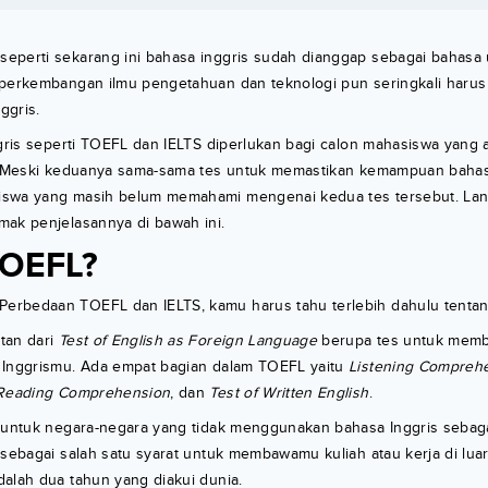
eperti sekarang ini bahasa inggris sudah dianggap sebagai bahasa u
 perkembangan ilmu pengetahuan dan teknologi pun seringkali harus
ggris.
ggris seperti TOEFL dan IELTS diperlukan bagi calon mahasiswa yan
i. Meski keduanya sama-sama tes untuk memastikan kemampuan baha
iswa yang masih belum memahami mengenai kedua tes tersebut. Lan
mak penjelasannya di bawah ini.
TOEFL?
erbedaan TOEFL dan IELTS, kamu harus tahu terlebih dahulu tenta
tan dari
Test of English as Foreign Language
berupa tes untuk memb
 Inggrismu. Ada empat bagian dalam TOEFL yaitu
Listening Compreh
Reading Comprehension
, dan
Test of Written English
.
n untuk negara-negara yang tidak menggunakan bahasa Inggris sebaga
 sebagai salah satu syarat untuk membawamu kuliah atau kerja di lua
alah dua tahun yang diakui dunia.