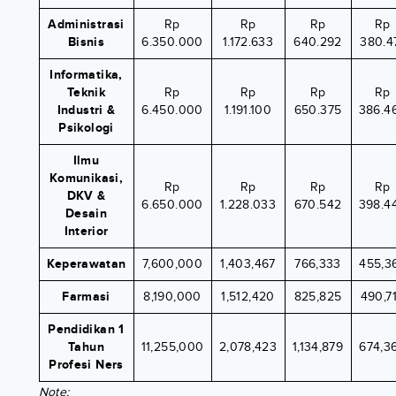
Administrasi
Rp
Rp
Rp
Rp
Bisnis
6.350.000
1.172.633
640.292
380.4
Informatika,
Teknik
Rp
Rp
Rp
Rp
Industri &
6.450.000
1.191.100
650.375
386.4
Psikologi
Ilmu
Komunikasi,
Rp
Rp
Rp
Rp
DKV &
6.650.000
1.228.033
670.542
398.4
Desain
Interior
Keperawatan
7,600,000
1,403,467
766,333
455,3
Farmasi
8,190,000
1,512,420
825,825
490,7
Pendidikan 1
Tahun
11,255,000
2,078,423
1,134,879
674,3
Profesi Ners
Note: