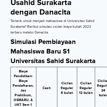
Usahid Surakarta
dengan Danacita
Tertarik untuk menjadi mahasiswa di Universitas Sahid
Surakarta? Berikut simulasi cicilan biaya kuliah 2023
terbaru melalui Danacita.
Simulasi Pembiayaan
Mahasiswa Baru S1
Universitas Sahid Surakarta
Biaya
Pendidikan:
Biaya
Cicil
Cicilan
Cicilan
Pendaftaran,
Regul
Cash
Reguler
Reguler
Jas
24
6 bulan
12 bulan
Praktikum,
bula
OSMARU, &
UKT Sem 1