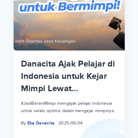
p
i
p
Danacita Ajak Pelajar di
an
Indonesia untuk Kejar
Mimpi Lewat
!
#JadiBeraniMimpi
a
at
a
#JadiBeraniMimpi mengajak pelajar Indonesia
untuk selalu optimis dalam mengejar mimpinya
ri
ri
By
Eka Danacita
2025-06-04