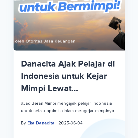
p
p
Danacita Ajak Pelajar di
Informasi Ujian Mandiri
an
Indonesia untuk Kejar
UGM 2025: Jalur
Mimpi Lewat
Masuk, Biaya Kuliah
#JadiBeraniMimpi
hingga Opsi Cicilannya!
a
at
a
#JadiBeraniMimpi mengajak pelajar Indonesia
Temukan informasi lengkap mengenai Ujian
untuk selalu optimis dalam mengejar mimpinya
Mandiri UGM. Bayar kuliahnya bisa kamu cicil
ri
ri
hingga 12 bulan!
By
Eka Danacita
2025-06-04
By
Eka Danacita
2025-06-04