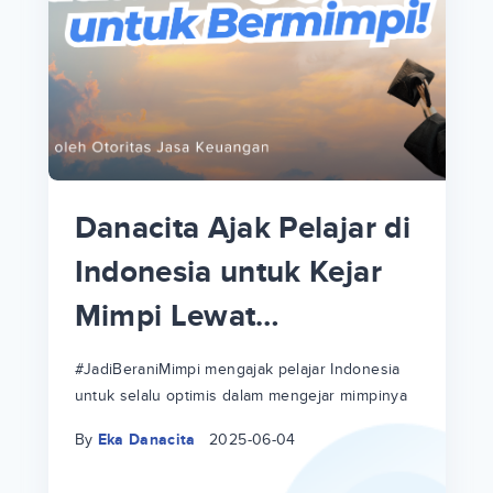
p
i
p
Danacita Ajak Pelajar di
an
Indonesia untuk Kejar
Mimpi Lewat
!
#JadiBeraniMimpi
a
at
a
#JadiBeraniMimpi mengajak pelajar Indonesia
untuk selalu optimis dalam mengejar mimpinya
ri
ri
By
Eka Danacita
2025-06-04