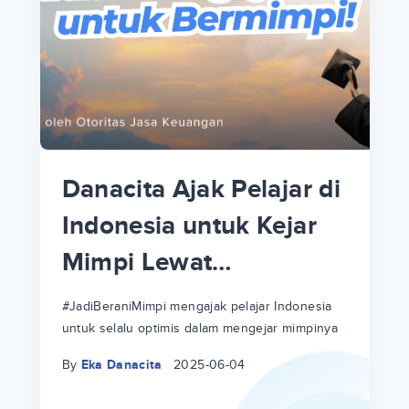
p
i
p
Danacita Ajak Pelajar di
an
Indonesia untuk Kejar
Mimpi Lewat
!
#JadiBeraniMimpi
a
at
a
#JadiBeraniMimpi mengajak pelajar Indonesia
untuk selalu optimis dalam mengejar mimpinya
ri
ri
By
Eka Danacita
2025-06-04