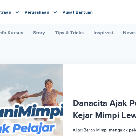
traan
Perusahaan
Pusat Bantuan
nfo Kursus
Story
Tips & Tricks
Inspirasi
News
Danacita Ajak Pe
Kejar Mimpi Le
#JadiBeraniMimpi mengajak pela