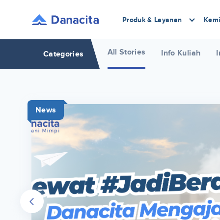
Produk & Layanan
Kemi
All Stories
Info Kuliah
I
Categories
News
r