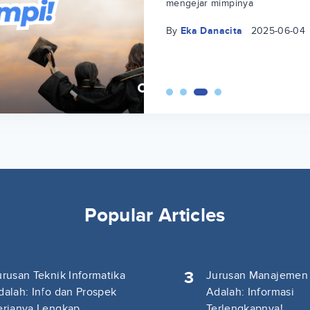
mengejar mimpinya
By
Eka Danacita
2025-06-04
Popular Articles
3
urusan Teknik Informatika
Jurusan Manajemen
dalah: Info dan Prospek
Adalah: Informasi
erjanya Lengkap
Terlengkapnya!