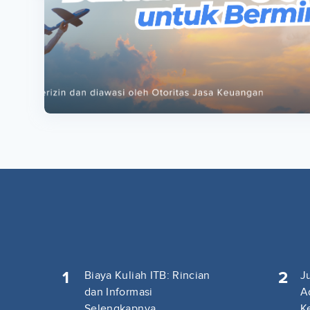
ta
ta
1
2
Biaya Kuliah ITB: Rincian
J
dan Informasi
A
Selengkapnya
K