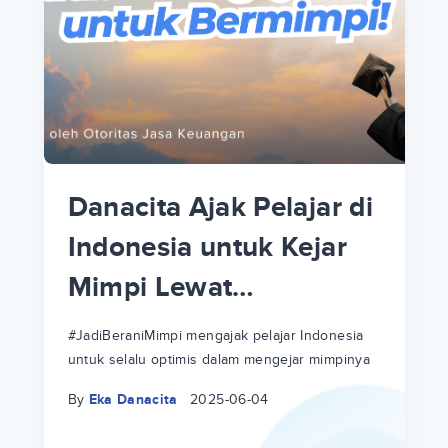
p
i
p
Danacita Ajak Pelajar di
an
Indonesia untuk Kejar
Mimpi Lewat
!
#JadiBeraniMimpi
a
at
a
#JadiBeraniMimpi mengajak pelajar Indonesia
untuk selalu optimis dalam mengejar mimpinya
ri
ri
By
Eka Danacita
2025-06-04