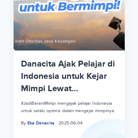
p
i
p
Danacita Ajak Pelajar di
an
Indonesia untuk Kejar
Mimpi Lewat
!
#JadiBeraniMimpi
a
at
a
#JadiBeraniMimpi mengajak pelajar Indonesia
untuk selalu optimis dalam mengejar mimpinya
ri
ri
By
Eka Danacita
2025-06-04