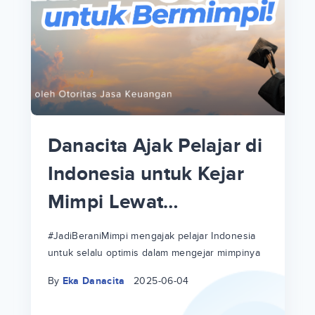
p
i
p
Danacita Ajak Pelajar di
an
Indonesia untuk Kejar
Mimpi Lewat
!
#JadiBeraniMimpi
a
at
a
#JadiBeraniMimpi mengajak pelajar Indonesia
untuk selalu optimis dalam mengejar mimpinya
ri
ri
By
Eka Danacita
2025-06-04