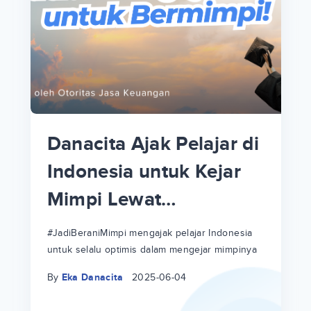
p
i
p
Danacita Ajak Pelajar di
an
Indonesia untuk Kejar
Mimpi Lewat
!
#JadiBeraniMimpi
a
at
a
#JadiBeraniMimpi mengajak pelajar Indonesia
untuk selalu optimis dalam mengejar mimpinya
ri
ri
By
Eka Danacita
2025-06-04