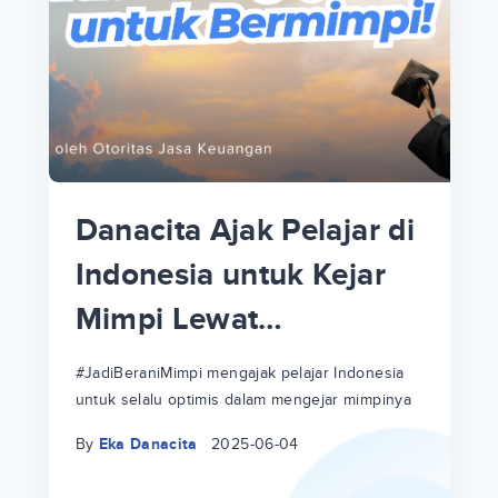
p
i
p
Danacita Ajak Pelajar di
an
Indonesia untuk Kejar
Mimpi Lewat
!
#JadiBeraniMimpi
a
at
a
#JadiBeraniMimpi mengajak pelajar Indonesia
untuk selalu optimis dalam mengejar mimpinya
ri
ri
By
Eka Danacita
2025-06-04