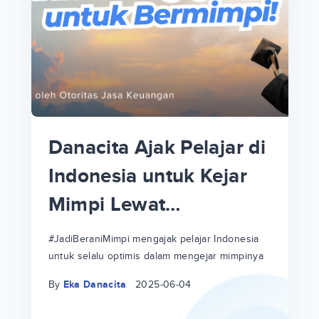
p
i
p
Danacita Ajak Pelajar di
an
Indonesia untuk Kejar
Mimpi Lewat
!
#JadiBeraniMimpi
a
at
a
#JadiBeraniMimpi mengajak pelajar Indonesia
untuk selalu optimis dalam mengejar mimpinya
ri
ri
By
Eka Danacita
2025-06-04