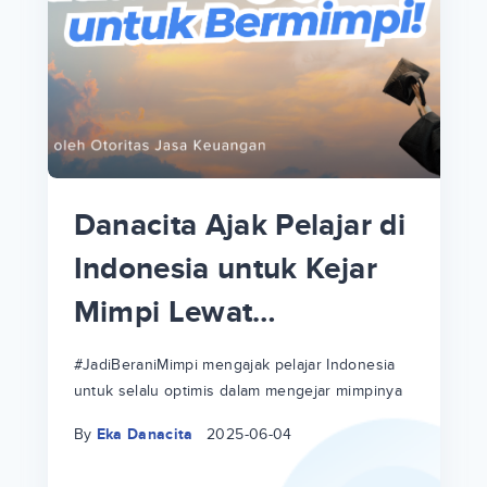
p
i
p
Danacita Ajak Pelajar di
an
Indonesia untuk Kejar
Mimpi Lewat
!
#JadiBeraniMimpi
a
at
a
#JadiBeraniMimpi mengajak pelajar Indonesia
untuk selalu optimis dalam mengejar mimpinya
ri
ri
By
Eka Danacita
2025-06-04