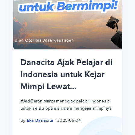
p
i
p
Danacita Ajak Pelajar di
an
Indonesia untuk Kejar
Mimpi Lewat
!
#JadiBeraniMimpi
a
at
a
#JadiBeraniMimpi mengajak pelajar Indonesia
untuk selalu optimis dalam mengejar mimpinya
ri
ri
By
Eka Danacita
2025-06-04