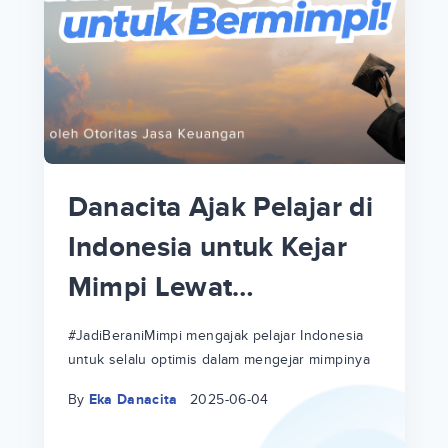
p
i
p
Danacita Ajak Pelajar di
an
Indonesia untuk Kejar
Mimpi Lewat
!
#JadiBeraniMimpi
a
at
a
#JadiBeraniMimpi mengajak pelajar Indonesia
untuk selalu optimis dalam mengejar mimpinya
ri
ri
By
Eka Danacita
2025-06-04