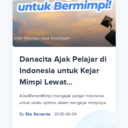
p
i
p
Danacita Ajak Pelajar di
an
Indonesia untuk Kejar
Mimpi Lewat
!
#JadiBeraniMimpi
a
at
a
#JadiBeraniMimpi mengajak pelajar Indonesia
untuk selalu optimis dalam mengejar mimpinya
ri
ri
By
Eka Danacita
2025-06-04