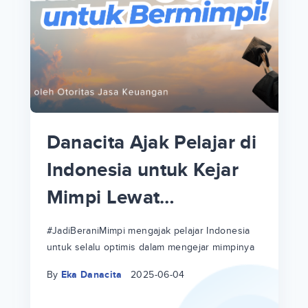
p
i
p
Danacita Ajak Pelajar di
an
Indonesia untuk Kejar
Mimpi Lewat
!
#JadiBeraniMimpi
a
at
a
#JadiBeraniMimpi mengajak pelajar Indonesia
untuk selalu optimis dalam mengejar mimpinya
ri
ri
By
Eka Danacita
2025-06-04