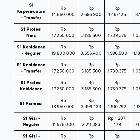
S1
Rp
Rp
Rp
Keperawatan
14.550.000
2.686.900
1.467.125
87
- Transfer
S1 Profesi
Rp
Rp
Rp
Ners
17.250.000
3.185.500
1.739.375
1.0
S1 Kebidanan
Rp
Rp
Rp
- Reguler
19.800.000
3.656.400
1.996.500
1.1
S1 Kebidanan
Rp
Rp
Rp
- Transfer
17.250.000
3.185.500
1.739.375
1.0
S1 Profesi
Rp
Rp
Rp
Kebidanan
17.250.000
3.185.500
1.739.375
1.0
Rp
Rp
Rp
S1 Farmasi
18.950.000
3.499.433
1.910.792
1.1
S1 Gizi -
Rp
Rp
Rp 1.207.
Reguler
11.975.000
2.211.383
479
71
S1 Gizi -
Rp
Rp
Rp