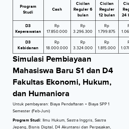
Cicilan
Cicilan
Ci
Program
Cash
Reguler 6
Reguler
Re
Studi
bulan
12 bulan
24 
D3
Rp
Rp
Rp
Keperawatan
17.850.000
3.296.300
1.799.875
1.0
D3
Rp
Rp
Rp
Kebidanan
18.000.000
3.324.000
1.815.000
1.0
Simulasi Pembiayaan
Mahasiswa Baru S1 dan D4
Fakultas Ekonomi, Hukum,
dan Humaniora
Untuk pembayaran: Biaya Pendaftaran + Biaya SPP 1
Semester (Feb-Juni)
Program Studi
: Ilmu Hukum, Sastra Inggris, Sastra
Jepang, Bisnis Digital, D4 Akuntansi dan Perpajakan,