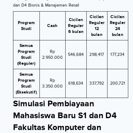
dan D4 Bisnis & Manajemen Retail
Cicilan
Cicilan
Cicilan
Program
Reguler
Reguler
Cash
Reguler
Studi
12
24
6 bulan
bulan
bulan
Semua
Program
Rp
546,684
298,417
177,234
Studi
2.950.000
(Reguler)
Semua
Program
Rp
618,634
337,792
200,721
Studi
3.350.000
(Eksekutif)
Simulasi Pembiayaan
Mahasiswa Baru S1 dan D4
Fakultas Komputer dan