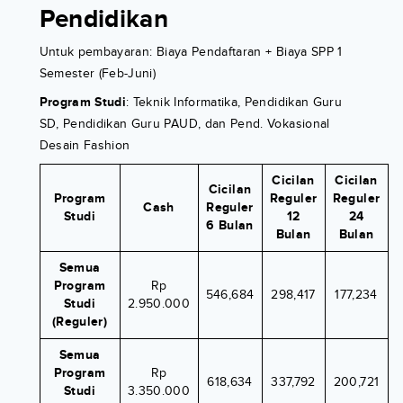
Pendidikan
Untuk pembayaran: Biaya Pendaftaran + Biaya SPP 1
Semester (Feb-Juni)
Program Studi
: Teknik Informatika, Pendidikan Guru
SD, Pendidikan Guru PAUD, dan Pend. Vokasional
Desain Fashion
Cicilan
Cicilan
Cicilan
Program
Reguler
Reguler
Cash
Reguler
Studi
12
24
6 Bulan
Bulan
Bulan
Semua
Program
Rp
546,684
298,417
177,234
Studi
2.950.000
(Reguler)
Semua
Program
Rp
618,634
337,792
200,721
Studi
3.350.000