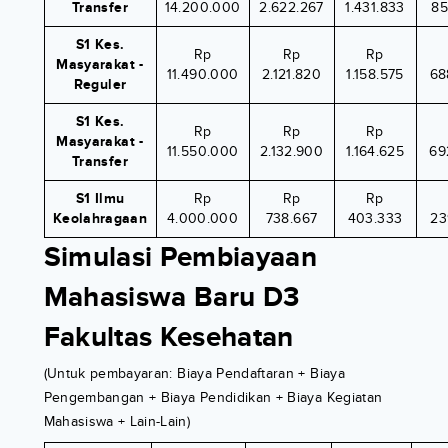
Transfer
14.200.000
2.622.267
1.431.833
85
S1 Kes.
Rp
Rp
Rp
Masyarakat -
11.490.000
2.121.820
1.158.575
68
Reguler
S1 Kes.
Rp
Rp
Rp
Masyarakat -
11.550.000
2.132.900
1.164.625
69
Transfer
S1 Ilmu
Rp
Rp
Rp
Keolahragaan
4.000.000
738.667
403.333
23
Simulasi Pembiayaan
Mahasiswa Baru D3
Fakultas Kesehatan
(Untuk pembayaran: Biaya Pendaftaran + Biaya
Pengembangan + Biaya Pendidikan + Biaya Kegiatan
Mahasiswa + Lain-Lain)