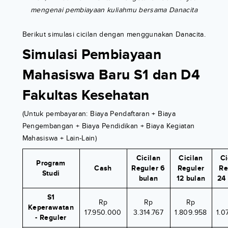
mengenai pembiayaan kuliahmu bersama Danacita
Berikut simulasi cicilan dengan menggunakan Danacita.
Simulasi Pembiayaan
Mahasiswa Baru S1 dan D4
Fakultas Kesehatan
(Untuk pembayaran: Biaya Pendaftaran + Biaya
Pengembangan + Biaya Pendidikan + Biaya Kegiatan
Mahasiswa + Lain-Lain)
Cicilan
Cicilan
Ci
Program
Cash
Reguler 6
Reguler
Re
Studi
bulan
12 bulan
24
S1
Rp
Rp
Rp
Keperawatan
17.950.000
3.314.767
1.809.958
1.0
- Reguler