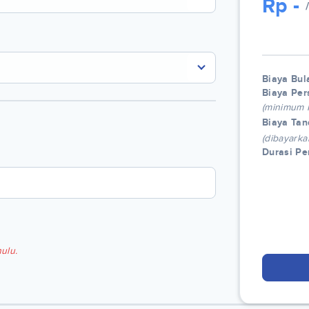
Rp
-
Biaya Bul
Biaya Per
(minimum
Biaya Tan
(dibayarka
Durasi P
ulu.