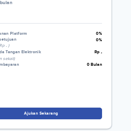
/bulan
anan Platform
0%
setujuan
0%
 Rp
)
-
da Tangan Elektronik
Rp
-
n sekali)
embayaran
0 Bulan
Ajukan Sekarang