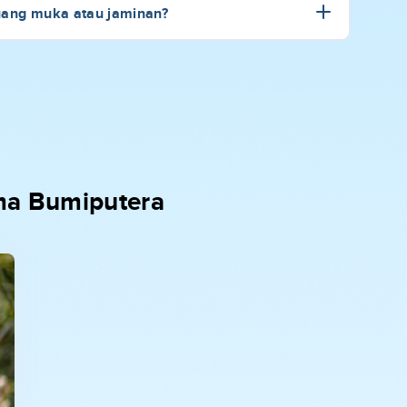
uang muka atau jaminan?
ma Bumiputera