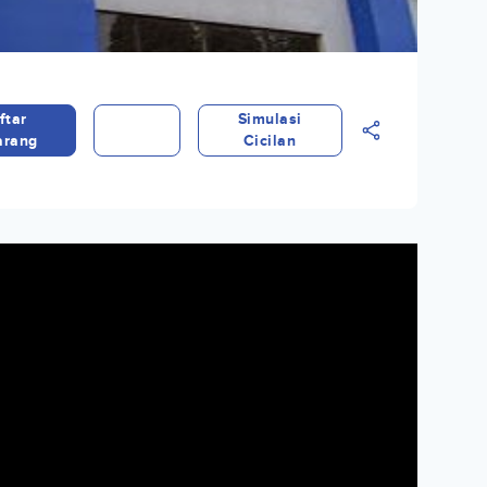
ftar
Simulasi
arang
Cicilan