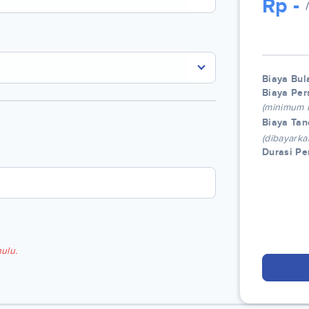
Rp
-
Biaya Bul
Biaya Per
(minimum
Biaya Tan
(dibayarka
Durasi P
ulu.