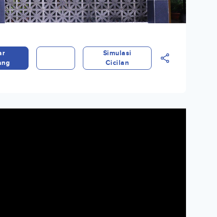
ar
Simulasi
ang
Cicilan