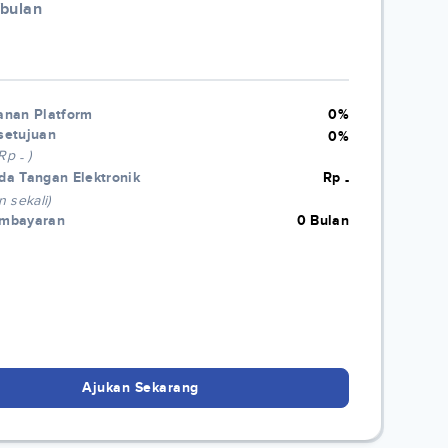
/bulan
anan Platform
0%
setujuan
0%
 Rp
)
-
da Tangan Elektronik
Rp
-
n sekali)
embayaran
0 Bulan
Ajukan Sekarang