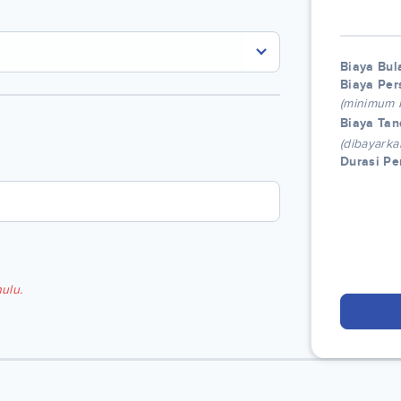
Biaya Bul
Biaya Per
(minimum
Biaya Tan
(dibayarka
Durasi P
ulu.