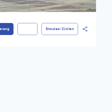
arang
Simulasi Cicilan