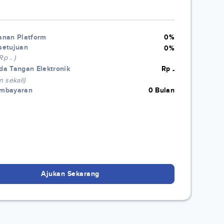
anan Platform
0%
setujuan
0%
 Rp
)
-
da Tangan Elektronik
Rp
-
n sekali)
embayaran
0 Bulan
Ajukan Sekarang