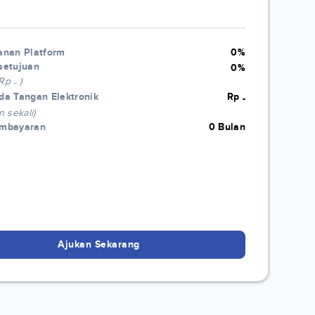
anan Platform
0%
setujuan
0%
 Rp
)
-
da Tangan Elektronik
Rp
-
n sekali)
embayaran
0 Bulan
Ajukan Sekarang