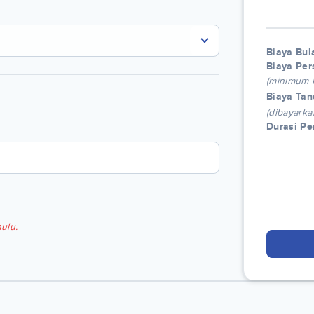
Biaya Bul
Biaya Per
(minimum
Biaya Tan
(dibayarka
Durasi P
ulu.