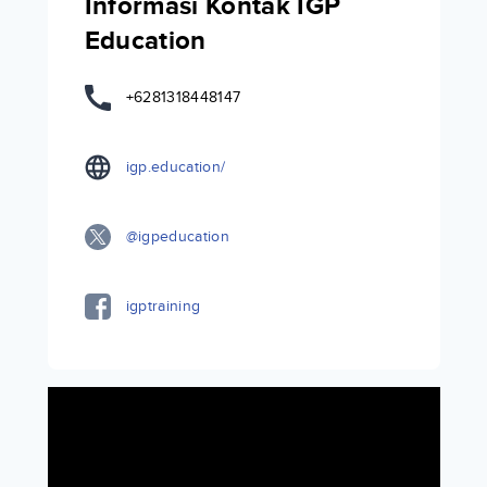
Informasi Kontak IGP
Education
+6281318448147
igp.education/
@igpeducation
igptraining