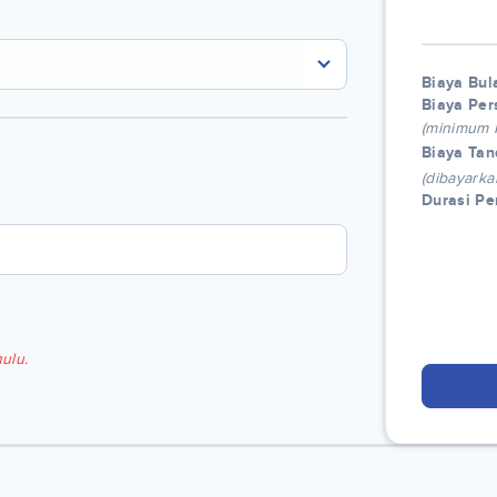
Biaya Bul
Biaya Per
(minimum
Biaya Tan
(dibayarka
Durasi P
ulu.