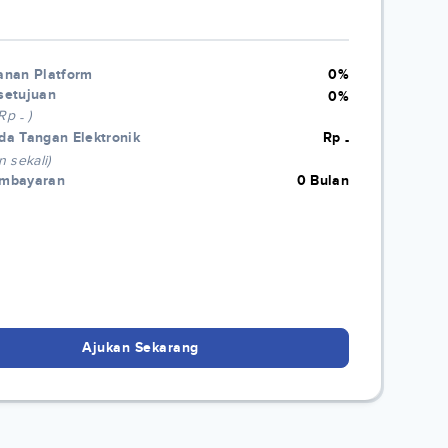
anan Platform
0%
setujuan
0%
 Rp
)
-
da Tangan Elektronik
Rp
-
n sekali)
embayaran
0 Bulan
Ajukan Sekarang