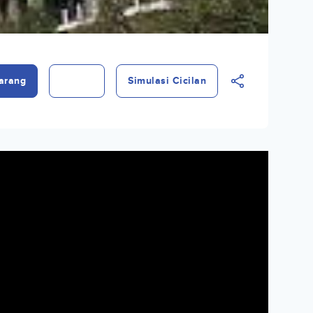
arang
Simulasi Cicilan