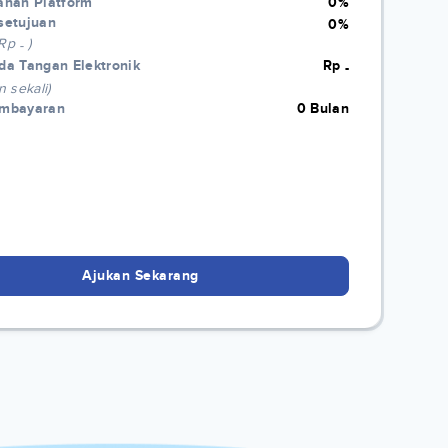
anan Platform
0%
setujuan
0%
 Rp
)
-
da Tangan Elektronik
Rp
-
n sekali)
embayaran
0 Bulan
Ajukan Sekarang