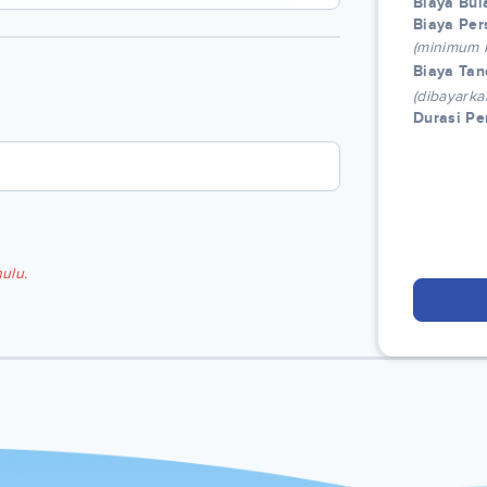
Biaya Bul
Biaya Per
(minimum
Biaya Tan
(dibayarka
Durasi P
ulu.