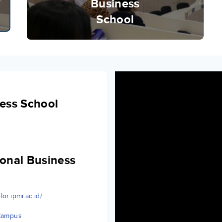
Business
School
ness School
ional Business
or.ipmi.ac.id/
Campus