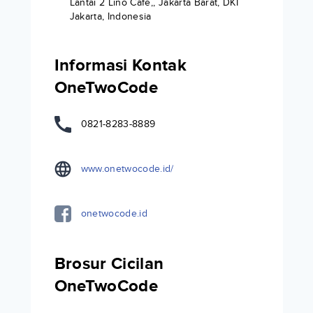
Lantai 2 Lino Cafe,, Jakarta Barat, DKI
Jakarta, Indonesia
Informasi Kontak
OneTwoCode
0821-8283-8889
www.onetwocode.id/
onetwocode.id
Brosur Cicilan
OneTwoCode