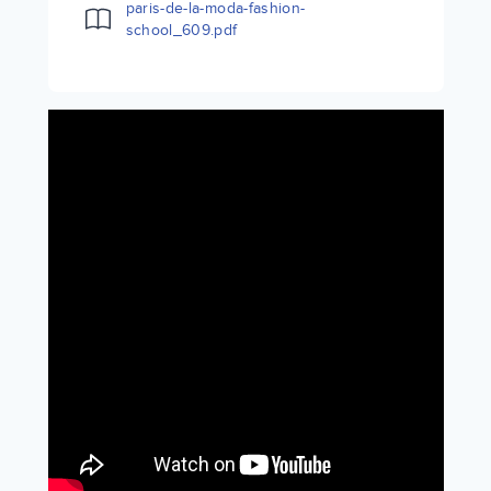
paris-de-la-moda-fashion-
school_609.pdf