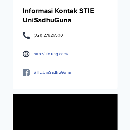
Informasi Kontak STIE
UniSadhuGuna
(021) 27826500
http://uic-usg.com/
STIE.UniSadhuGuna