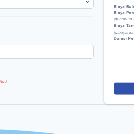
Biaya Bul
Biaya Per
(minimum
Biaya Tan
(dibayarka
Durasi P
ulu.