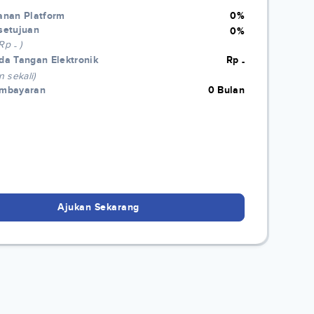
anan Platform
0%
setujuan
0%
 Rp
)
-
da Tangan Elektronik
Rp
-
n sekali)
embayaran
0 Bulan
Ajukan Sekarang