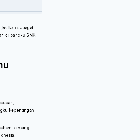
 jadikan sebagai
an di bangku SMK.
mu
atatan,
gku kepentingan
mahami tentang
donesia.