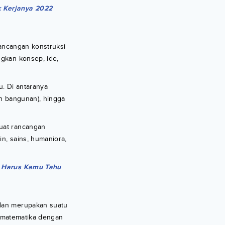
k Kerjanya 2022
rancangan konstruksi
gkan konsep, ide,
. Di antaranya
tan bangunan), hingga
uat rancangan
in, sains, humaniora,
ng Harus Kamu Tahu
 dan merupakan suatu
i matematika dengan