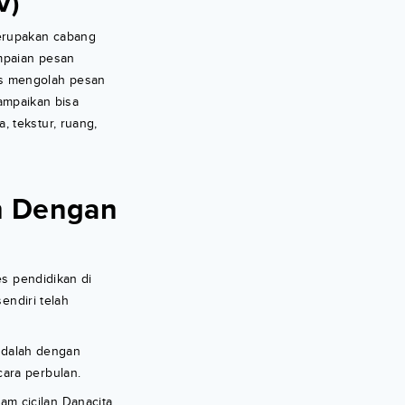
V)
erupakan cabang
mpaian pesan
us mengolah pesan
sampaikan bisa
 tekstur, ruang,
h Dengan
es pendidikan di
endiri telah
 adalah dengan
ara perbulan.
m cicilan Danacita