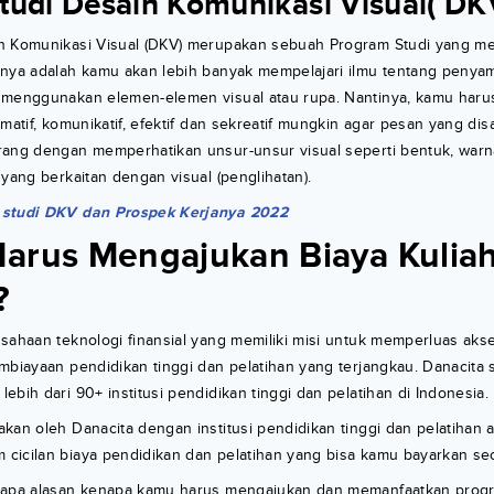
tudi Desain Komunikasi Visual( DK
n Komunikasi Visual (DKV) merupakan sebuah Program Studi yang m
nnya adalah kamu akan lebih banyak mempelajari ilmu tentang penya
 menggunakan elemen-elemen visual atau rupa. Nantinya, kamu har
rmatif, komunikatif, efektif dan sekreatif mungkin agar pesan yang di
ang dengan memperhatikan unsur-unsur visual seperti bentuk, warna,
 yang berkaitan dengan visual (penglihatan).
studi DKV dan Prospek Kerjanya 2022
arus Mengajukan Biaya Kulia
?
sahaan teknologi finansial yang memiliki misi untuk memperluas aks
mbiayaan pendidikan tinggi dan pelatihan yang terjangkau. Danacita s
ebih dari 90+ institusi pendidikan tinggi dan pelatihan di Indonesia.
kan oleh Danacita dengan institusi pendidikan tinggi dan pelatihan
cicilan biaya pendidikan dan pelatihan yang bisa kamu bayarkan sec
rapa alasan kenapa kamu harus mengajukan dan memanfaatkan progra