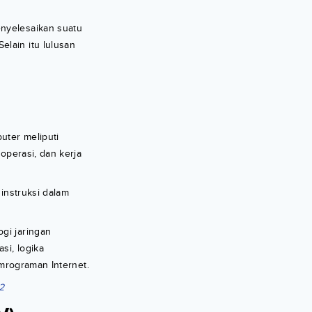
enyelesaikan suatu
elain itu lulusan
uter meliputi
 operasi, dan kerja
instruksi dalam
gi jaringan
si, logika
pemrograman Internet.
2