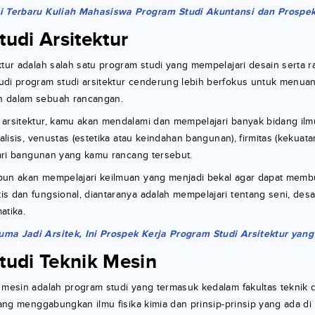
i Terbaru Kuliah Mahasiswa Program Studi Akuntansi dan Prospe
udi Arsitektur
ktur adalah salah satu program studi yang mempelajari desain serta 
udi program studi arsitektur cenderung lebih berfokus untuk menuan
n dalam sebuah rancangan.
arsitektur, kamu akan mendalami dan mempelajari banyak bidang ilmu
nalisis, venustas (estetika atau keindahan bangunan), firmitas (kekua
 dari bangunan yang kamu rancang tersebut.
 pun akan mempelajari keilmuan yang menjadi bekal agar dapat memb
s dan fungsional, diantaranya adalah mempelajari tentang seni, desa
atika.
ma Jadi Arsitek, Ini Prospek Kerja Program Studi Arsitektur ya
tudi Teknik Mesin
k mesin adalah program studi yang termasuk kedalam fakultas teknik
 yang menggabungkan ilmu fisika kimia dan prinsip-prinsip yang ada d