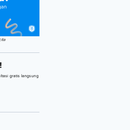
ita
!
ltasi gratis langsung