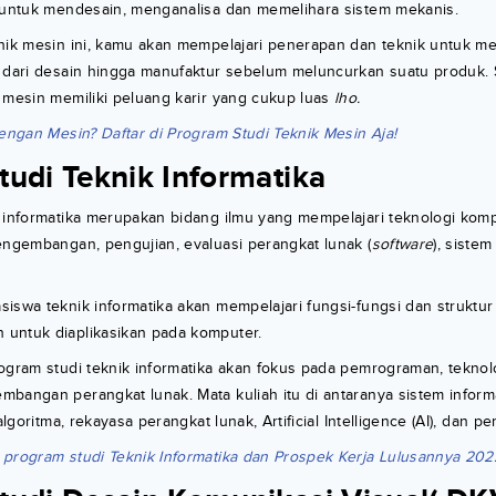
l untuk mendesain, menganalisa dan memelihara sistem mekanis.
knik mesin ini, kamu akan mempelajari penerapan dan teknik untuk m
 dari desain hingga manufaktur sebelum meluncurkan suatu produk. S
 mesin memiliki peluang karir yang cukup luas
lho.
Dengan Mesin? Daftar di Program Studi Teknik Mesin Aja!
udi Teknik Informatika
 informatika merupakan bidang ilmu yang mempelajari teknologi komp
engembangan, pengujian, evaluasi perangkat lunak (
software
), sistem
iswa teknik informatika akan mempelajari fungsi-fungsi dan struktur 
untuk diaplikasikan pada komputer.
ogram studi teknik informatika akan fokus pada pemrograman, teknolo
bangan perangkat lunak. Mata kuliah itu di antaranya sistem informa
 algoritma, rekayasa perangkat lunak, Artificial Intelligence (AI), dan 
program studi Teknik Informatika dan Prospek Kerja Lulusannya 202