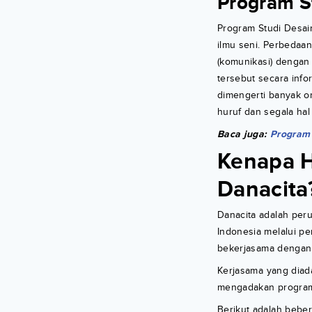
Program S
Program Studi Desai
ilmu seni. Perbedaa
(komunikasi) dengan
tersebut secara info
dimengerti banyak or
huruf dan segala hal
Baca juga:
Program 
Kenapa H
Danacita
Danacita adalah peru
Indonesia melalui pe
bekerjasama dengan l
Kerjasama yang diada
mengadakan program 
Berikut adalah bebe