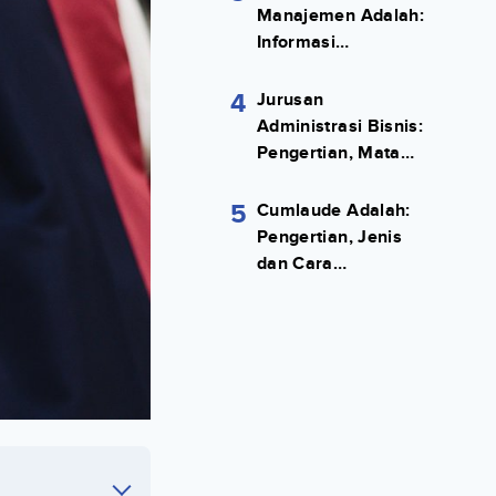
Manajemen Adalah:
Informasi
Terlengkapnya!
4
Jurusan
Administrasi Bisnis:
Pengertian, Mata
Kuliah, Prospek
Kerja Lengkap
5
Cumlaude Adalah:
Pengertian, Jenis
dan Cara
Meraihnya