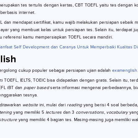
rupakan tes tertulis dengan kertas, CBT TOEFL yaitu tes dengan ko
erbasis internet.
FL dan mendapat sertifikat, kamu wajib melakukan persiapan sebaik 
yar yang membuat kelas untuk persiapan tes. Selain itu, terdapat juga
tau referensi kamu mempersiapkan TOEFL secara mandiri.
anfaat Self Development dan Caranya Untuk Memperbaiki Kualitas D
lish
tergolong cukup populer sebagai persiapan ujian adalah
examenglish
ti TOEFL, IELTS, TOEIC bisa didapatkan dengan gratis. Selain itu, ter
EFL iBT dan
paper based
serta informasi mengenai perbedaannya, bia
enggarakan tesnya.
 ditawarkan
website
ini, mulai dari
reading
yang berisi 4 soal berbeda
stening
yang memiliki 5
lectures
dan 3
conversations, vocabulary
yang
structure
yang memiliki 4 bagian tes. Masing-masing juga memiliki wa