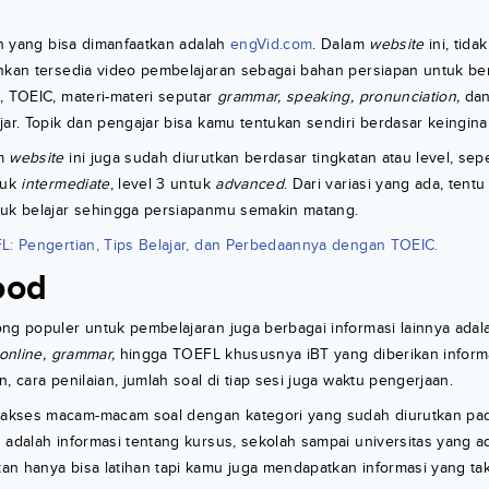
ain yang bisa dimanfaatkan adalah
engVid.com
. Dalam
website
ini, tida
inkan tersedia video pembelajaran sebagai bahan persiapan untuk be
, TOEIC, materi-materi seputar
grammar, speaking, pronunciation,
dan
jar. Topik dan pengajar bisa kamu tentukan sendiri berdasar keingina
am
website
ini juga sudah diurutkan berdasar tingkatan atau level, sepe
ntuk
intermediate
, level 3 untuk
advanced
. Dari variasi yang ada, tent
tuk belajar sehingga persiapanmu semakin matang.
L: Pengertian, Tips Belajar, dan Perbedaannya dengan TOEIC.
ood
ng populer untuk pembelajaran juga berbagai informasi lainnya ada
online, grammar,
hingga TOEFL khususnya iBT yang diberikan informas
, cara penilaian, jumlah soal di tiap sesi juga waktu pengerjaan.
kses macam-macam soal dengan kategori yang sudah diurutkan pada 
 adalah informasi tentang kursus, sekolah sampai universitas yang a
n hanya bisa latihan tapi kamu juga mendapatkan informasi yang tak