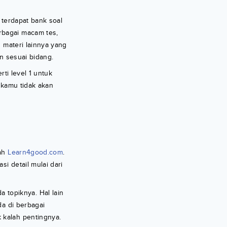
k terdapat bank soal
rbagai macam tes,
 materi lainnya yang
n sesuai bidang.
rti level 1 untuk
u kamu tidak akan
lah
Learn4good.com
.
i detail mulai dari
topiknya. Hal lain
da di berbagai
 kalah pentingnya.