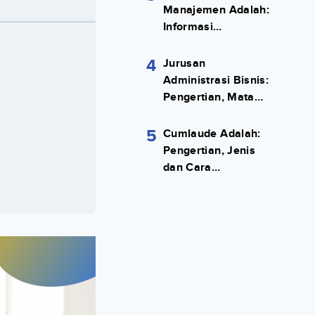
Manajemen Adalah:
Informasi
Terlengkapnya!
4
Jurusan
Administrasi Bisnis:
Pengertian, Mata
Kuliah, Prospek
Kerja Lengkap
5
Cumlaude Adalah:
Pengertian, Jenis
dan Cara
Meraihnya