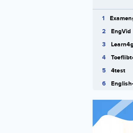
Exameng
EngVid
Learn4
Toeflib
4test
English