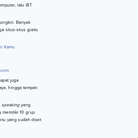
mputer, lalu iBT
mungkin. Banyak
 situs-situs gratis
iri Kamu
.com
.
dapat juga
ya, hingga tempat-
, speaking
yang
 memiliki 10 grup
ktu yang sudah diset