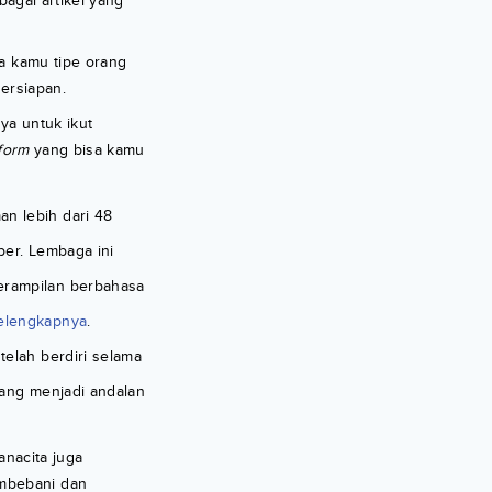
bagai artikel yang
ka kamu tipe orang
persiapan.
ya untuk ikut
tform
yang bisa kamu
n lebih dari 48
ber. Lembaga ini
terampilan berbahasa
selengkapnya
.
telah berdiri selama
ang menjadi andalan
anacita juga
embebani dan