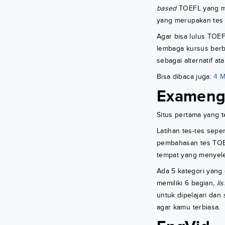
based
TOEFL yang me
yang merupakan tes b
Agar bisa lulus TOE
lembaga kursus berba
sebagai alternatif a
Bisa dibaca juga:
4 M
Exameng
Situs pertama yang 
Latihan tes-tes seper
pembahasan tes TO
tempat yang menyel
Ada 5 kategori yang
memiliki 6 bagian
, li
untuk dipelajari dan
agar kamu terbiasa.