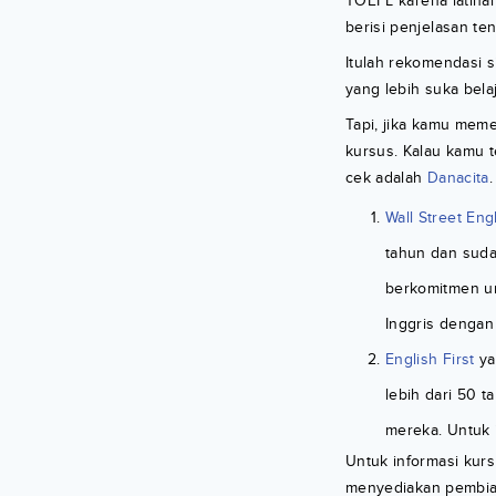
TOEFL karena latihan 
berisi penjelasan te
Itulah rekomendasi s
yang lebih suka bela
Tapi, jika kamu meme
kursus. Kalau kamu t
cek adalah
Danacita
Wall Street Eng
tahun dan sudah
berkomitmen un
Inggris dengan
English First
ya
lebih dari 50 
mereka. Untuk 
Untuk informasi kurs
menyediakan pembiay