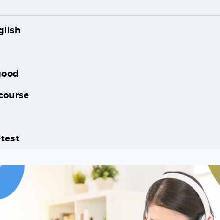
lish
good
tcourse
-test