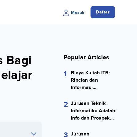
Daftar
Masuk
s Bagi
Popular Articles
elajar
1
Biaya Kuliah ITB:
Rincian dan
Informasi
Selengkapnya
2
Jurusan Teknik
Informatika Adalah:
Info dan Prospek
Kerjanya Lengkap
3
Jurusan