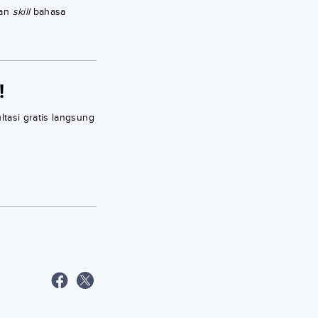
kan
skill
bahasa
!
ltasi gratis langsung