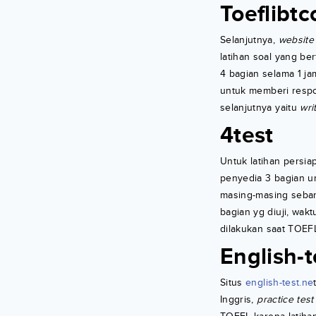
Toeflibtc
Selanjutnya,
website
latihan soal yang be
4 bagian selama 1 ja
untuk memberi resp
selanjutnya yaitu
wri
4test
Untuk latihan persi
penyedia 3 bagian un
masing-masing sebany
bagian yg diuji, wak
dilakukan saat TOEF
English-t
Situs
english-test.ne
Inggris,
practice test