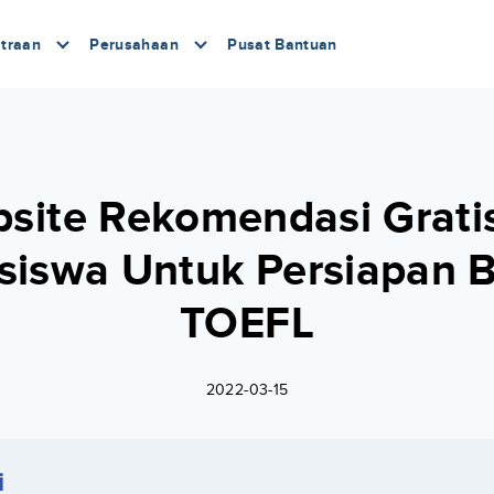
traan
Perusahaan
Pusat Bantuan
site Rekomendasi Grati
iswa Untuk Persiapan B
TOEFL
2022-03-15
i