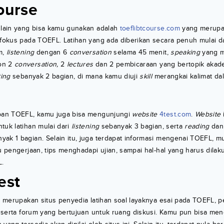
ourse
lain yang bisa kamu gunakan adalah
toeflibtcourse.com
yang merupak
rfokus pada TOEFL. Latihan yang ada diberikan secara penuh mulai d
m,
listening
dengan 6
conversation
selama 45 menit,
speaking
yang m
on 2
conversation,
2
lectures
dan 2 pembicaraan yang bertopik akade
ting
sebanyak 2 bagian, di mana kamu diuji
skill
merangkai kalimat dal
apan TOEFL, kamu juga bisa mengunjungi
website
4test.com
.
Website
tuk latihan mulai dari
listening
sebanyak 3 bagian, serta
reading
da
ak 1 bagian. Selain itu, juga terdapat informasi mengenai TOEFL, mul
tu pengerjaan, tips menghadapi ujian, sampai hal-hal yang harus dilak
L.
est
t merupakan situs penyedia latihan soal layaknya esai pada TOEFL, 
serta forum yang bertujuan untuk ruang diskusi. Kamu pun bisa me