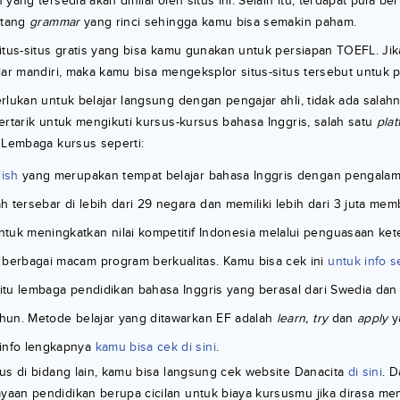
yang tersedia akan dinilai oleh situs ini. Selain itu, terdapat pula ber
ntang
grammar
yang rinci sehingga kamu bisa semakin paham.
itus-situs gratis yang bisa kamu gunakan untuk persiapan TOEFL. Ji
jar mandiri, maka kamu bisa mengeksplor situs-situs tersebut untuk 
rlukan untuk belajar langsung dengan pengajar ahli, tidak ada salahn
ertarik untuk mengikuti kursus-kursus bahasa Inggris, salah satu
pla
. Lembaga kursus seperti:
lish
yang merupakan tempat belajar bahasa Inggris dengan pengalama
 tersebar di lebih dari 29 negara dan memiliki lebih dari 3 juta mem
tuk meningkatkan nilai kompetitif Indonesia melalui penguasaan ke
 berbagai macam program berkualitas. Kamu bisa cek ini
untuk info 
itu lembaga pendidikan bahasa Inggris yang berasal dari Swedia dan 
tahun. Metode belajar yang ditawarkan EF adalah
learn, try
dan
apply
y
info lengkapnya
kamu bisa cek di sini
.
us di bidang lain, kamu bisa langsung cek website Danacita
di sini
. D
aan pendidikan berupa cicilan untuk biaya kursusmu jika dirasa m