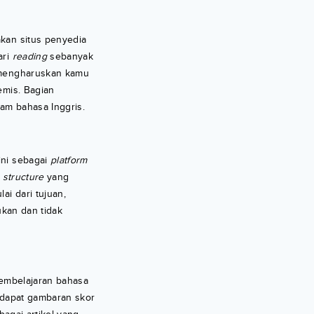
an situs penyedia
ari
reading
sebanyak
engharuskan kamu
mis. Bagian
am bahasa Inggris.
ini sebagai
platform
n
structure
yang
ai dari tujuan,
ukan dan tidak
pembelajaran bahasa
ndapat gambaran skor