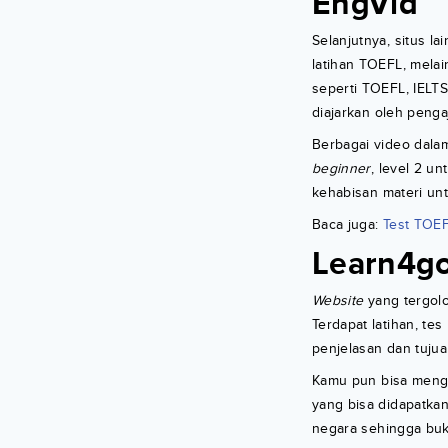
EngVid
Selanjutnya, situs l
latihan TOEFL, mela
seperti TOEFL, IELTS
diajarkan oleh penga
Berbagai video dal
beginner
, level 2 u
kehabisan materi un
Baca juga:
Test TOEF
Learn4g
Website
yang tergolo
Terdapat latihan, tes
penjelasan dan tujuan
Kamu pun bisa menga
yang bisa didapatkan
negara sehingga buka