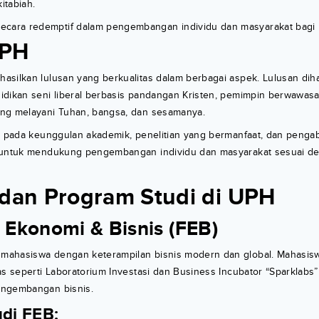
itabiah.
 secara redemptif dalam pengembangan individu dan masyarakat bagi
UPH
asilkan lulusan yang berkualitas dalam berbagai aspek. Lulusan dih
idikan seni liberal berbasis pandangan Kristen, pemimpin berwawasa
ng melayani Tuhan, bangsa, dan sesamanya.
us pada keunggulan akademik, penelitian yang bermanfaat, dan penga
n untuk mendukung pengembangan individu dan masyarakat sesuai d
 dan Program Studi di UPH
s Ekonomi & Bisnis (FEB)
ahasiswa dengan keterampilan bisnis modern dan global. Mahasis
as seperti Laboratorium Investasi dan Business Incubator “Sparklab
engembangan bisnis.
di FEB: