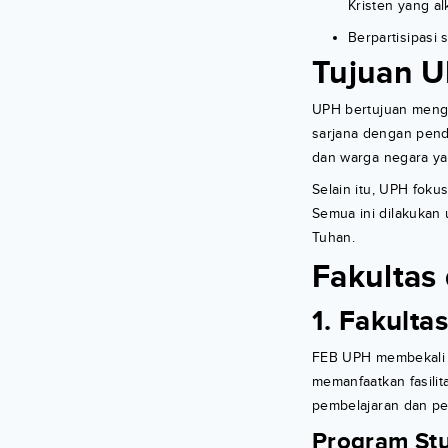
Kristen yang alk
Berpartisipasi
Tujuan 
UPH bertujuan mengh
sarjana dengan pend
dan warga negara ya
Selain itu, UPH fok
Semua ini dilakuka
Tuhan.
Fakultas
1. Fakulta
FEB UPH membekali m
memanfaatkan fasilit
pembelajaran dan p
Program Stu