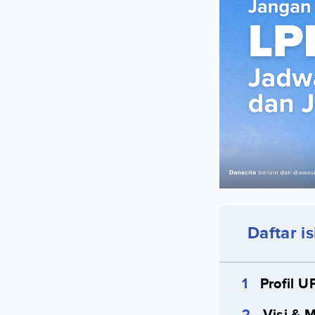
Daftar is
Profil U
Visi & M