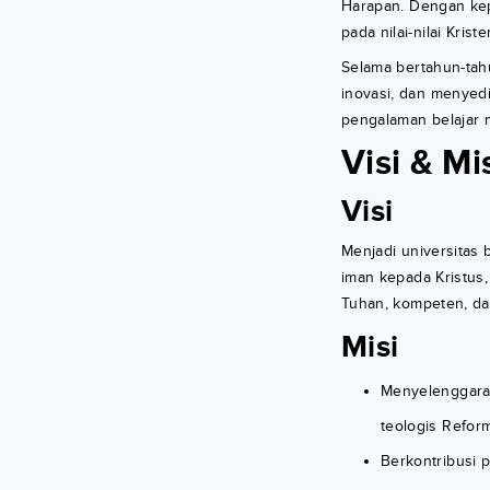
Harapan. Dengan kep
pada nilai-nilai Kri
Selama bertahun-ta
inovasi, dan menyedi
pengalaman belajar 
Visi & Mi
Visi
Menjadi universitas 
iman kepada Kristus
Tuhan, kompeten, dan
Misi
Menyelenggarak
teologis Refor
Berkontribusi 