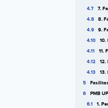
7. F
8. F
9. F
10.
11. 
12.
13.
Fasilit
PMB UP
1. P