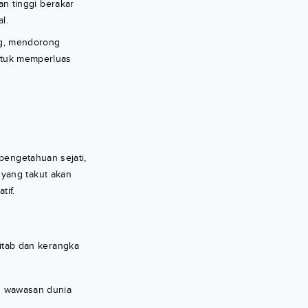
n tinggi berakar
l.
ng, mendorong
untuk memperluas
pengetahuan sejati,
 yang takut akan
tif.
itab dan kerangka
h wawasan dunia