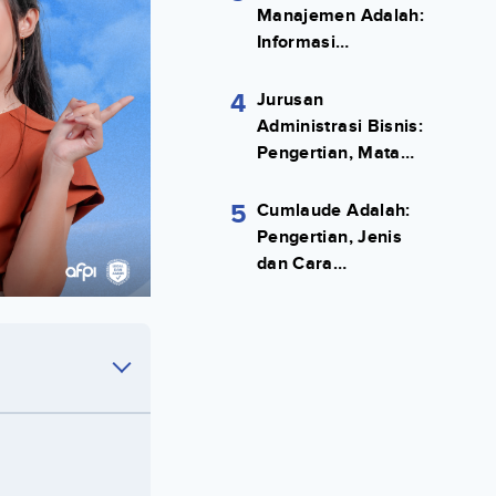
Manajemen Adalah:
Informasi
Terlengkapnya!
4
Jurusan
Administrasi Bisnis:
Pengertian, Mata
Kuliah, Prospek
Kerja Lengkap
5
Cumlaude Adalah:
Pengertian, Jenis
dan Cara
Meraihnya