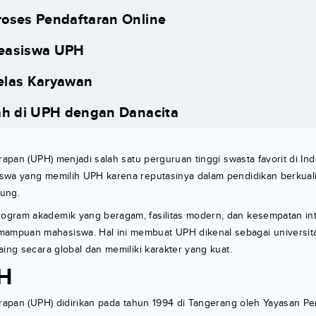
roses Pendaftaran Online
Beasiswa UPH
elas Karyawan
ah di UPH dengan Danacita
rapan (UPH) menjadi salah satu perguruan tinggi swasta favorit di Ind
swa yang memilih UPH karena reputasinya dalam pendidikan berkuali
ung.
gram akademik yang beragam, fasilitas modern, dan kesempatan int
mpuan mahasiswa. Hal ini membuat UPH dikenal sebagai universit
aing secara global dan memiliki karakter yang kuat.
PH
arapan (UPH) didirikan pada tahun 1994 di Tangerang oleh Yayasan Pen