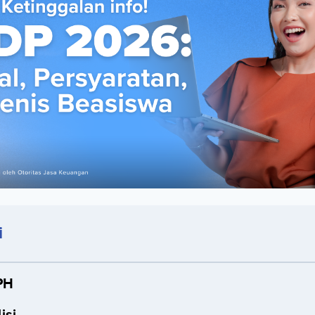
i
PH
isi