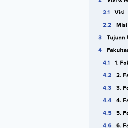
Visi
Misi
Tujuan
Fakulta
1. F
2. F
3. F
4. F
5. F
6. F