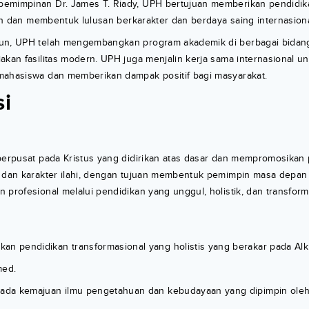
emimpinan Dr. James T. Riady, UPH bertujuan memberikan pendidika
sten dan membentuk lulusan berkarakter dan berdaya saing internasiona
hun, UPH telah mengembangkan program akademik di berbagai bida
akan fasilitas modern. UPH juga menjalin kerja sama internasional 
mahasiswa dan memberikan dampak positif bagi masyarakat.
si
berpusat pada Kristus yang didirikan atas dasar dan mempromosikan 
, dan karakter ilahi, dengan tujuan membentuk pemimpin masa depan
 profesional melalui pendidikan yang unggul, holistik, dan transforma
an pendidikan transformasional yang holistis yang berakar pada Alk
med.
pada kemajuan ilmu pengetahuan dan kebudayaan yang dipimpin ole