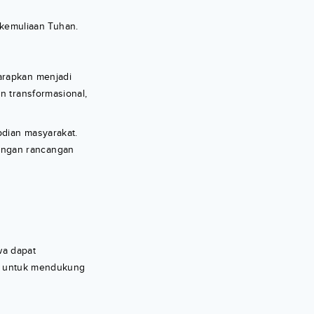
 kemuliaan Tuhan.
arapkan menjadi
n transformasional,
bdian masyarakat.
engan rancangan
wa dapat
s” untuk mendukung