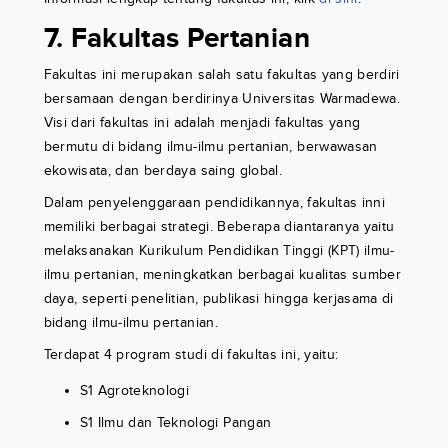
7. Fakultas Pertanian
Fakultas ini merupakan salah satu fakultas yang berdiri
bersamaan dengan berdirinya Universitas Warmadewa.
Visi dari fakultas ini adalah menjadi fakultas yang
bermutu di bidang ilmu-ilmu pertanian, berwawasan
ekowisata, dan berdaya saing global.
Dalam penyelenggaraan pendidikannya, fakultas inni
memiliki berbagai strategi. Beberapa diantaranya yaitu
melaksanakan Kurikulum Pendidikan Tinggi (KPT) ilmu-
ilmu pertanian, meningkatkan berbagai kualitas sumber
daya, seperti penelitian, publikasi hingga kerjasama di
bidang ilmu-ilmu pertanian.
Terdapat 4 program studi di fakultas ini, yaitu:
S1 Agroteknologi
S1 Ilmu dan Teknologi Pangan