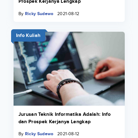
Prospek Kerjanya Lengkap
By
Ricky Sudewo
2021-08-12
Info Kuliah
Jurusan Teknik Informatika Adalah: Info
dan Prospek Kerjanya Lengkap
By
Ricky Sudewo
2021-08-12