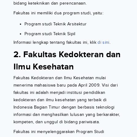
bidang keteknikan dan perencanaan.
Fakultas ini memiliki dua program studi, yaitu:
Program studi Teknik Arsitektur
Program studi Teknik Sipil
Informasi lengkap tentang fakultas ini, klik
di sini
.
2. Fakultas Kedokteran dan
Ilmu Kesehatan
Fakultas Kedokteran dan Ilmu Kesehatan mulai
menerima mahasiswa baru pada April 2009. Visi dari
fakultas ini adalah menjadi institusi pendidikan
kedokteran dan ilmu kesehatan yang terbaik di
Indonesia Bagian Timur dengan berbasis teknologi
informasi dan menghasilkan lulusan yang berkarakter,
kompeten, dan unggul di bidang pariwisata.
Fakultas ini menyelenggarakan Program Studi