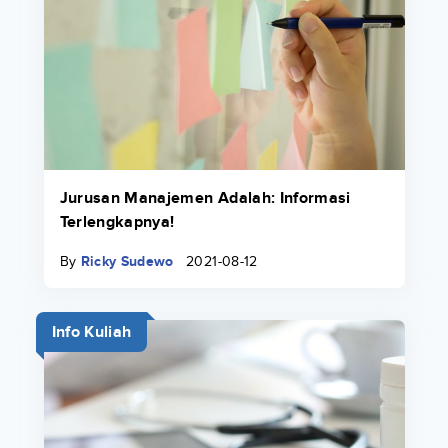
Jurusan Manajemen Adalah: Informasi
Terlengkapnya!
By
Ricky Sudewo
2021-08-12
Info Kuliah