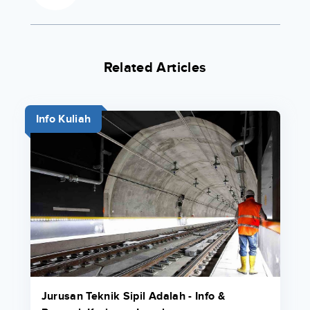
Related Articles
Info Kuliah
Jurusan Teknik Sipil Adalah - Info &