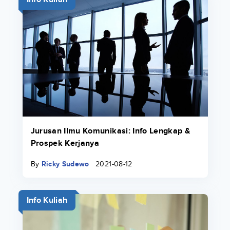
Jurusan Ilmu Komunikasi: Info Lengkap &
Prospek Kerjanya
By
Ricky Sudewo
2021-08-12
Info Kuliah