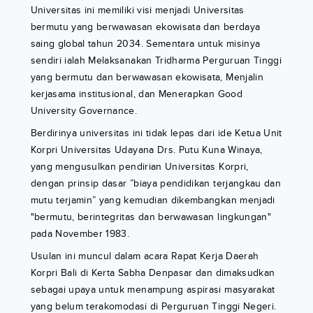
Universitas ini memiliki visi menjadi Universitas
bermutu yang berwawasan ekowisata dan berdaya
saing global tahun 2034. Sementara untuk misinya
sendiri ialah Melaksanakan Tridharma Perguruan Tinggi
yang bermutu dan berwawasan ekowisata, Menjalin
kerjasama institusional, dan Menerapkan Good
University Governance.
Berdirinya universitas ini tidak lepas dari ide Ketua Unit
Korpri Universitas Udayana Drs. Putu Kuna Winaya,
yang mengusulkan pendirian Universitas Korpri,
dengan prinsip dasar ”biaya pendidikan terjangkau dan
mutu terjamin” yang kemudian dikembangkan menjadi
"bermutu, berintegritas dan berwawasan lingkungan"
pada November 1983.
Usulan ini muncul dalam acara Rapat Kerja Daerah
Korpri Bali di Kerta Sabha Denpasar dan dimaksudkan
sebagai upaya untuk menampung aspirasi masyarakat
yang belum terakomodasi di Perguruan Tinggi Negeri.