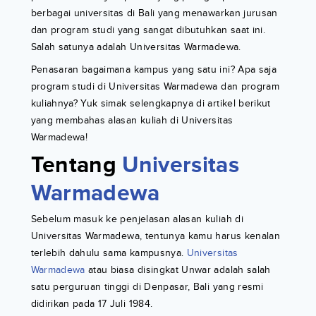
berbagai universitas di Bali yang menawarkan jurusan
dan program studi yang sangat dibutuhkan saat ini.
Salah satunya adalah Universitas Warmadewa.
Penasaran bagaimana kampus yang satu ini? Apa saja
program studi di Universitas Warmadewa dan program
kuliahnya? Yuk simak selengkapnya di artikel berikut
yang membahas alasan kuliah di Universitas
Warmadewa!
Tentang
Universitas
Warmadewa
Sebelum masuk ke penjelasan alasan kuliah di
Universitas Warmadewa, tentunya kamu harus kenalan
terlebih dahulu sama kampusnya.
Universitas
Warmadewa
atau biasa disingkat Unwar adalah salah
satu perguruan tinggi di Denpasar, Bali yang resmi
didirikan pada 17 Juli 1984.