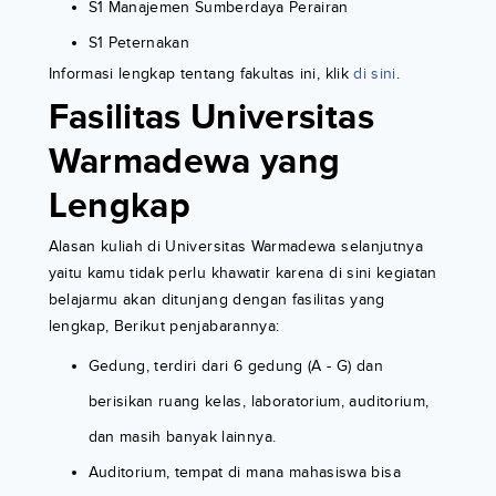
S1 Manajemen Sumberdaya Perairan
S1 Peternakan
Informasi lengkap tentang fakultas ini, klik
di sini
.
Fasilitas Universitas
Warmadewa yang
Lengkap
Alasan kuliah di Universitas Warmadewa selanjutnya
yaitu kamu tidak perlu khawatir karena di sini kegiatan
belajarmu akan ditunjang dengan fasilitas yang
lengkap, Berikut penjabarannya:
Gedung, terdiri dari 6 gedung (A - G) dan
berisikan ruang kelas, laboratorium, auditorium,
dan masih banyak lainnya.
Auditorium, tempat di mana mahasiswa bisa