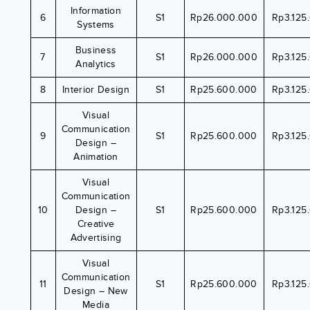
Information
6
S1
Rp26.000.000
Rp3.125
Systems
Business
7
S1
Rp26.000.000
Rp3.125
Analytics
8
Interior Design
S1
Rp25.600.000
Rp3.125
Visual
Communication
9
S1
Rp25.600.000
Rp3.125
Design –
Animation
Visual
Communication
10
Design –
S1
Rp25.600.000
Rp3.125
Creative
Advertising
Visual
Communication
11
S1
Rp25.600.000
Rp3.125
Design – New
Media