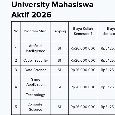
University Mahasiswa
Aktif 2026
Biaya Kuliah
Biay
No
Program Studi
Jenjang
Semester 1
Laborat
Artificial
1
S1
Rp26.000.000
Rp3.125
Intelligence
2
Cyber Security
S1
Rp26.000.000
Rp3.125
3
Data Science
S1
Rp26.000.000
Rp3.125
Game
Application
4
S1
Rp26.000.000
Rp3.125
and
Technology
Computer
5
S1
Rp26.000.000
Rp3.125
Science