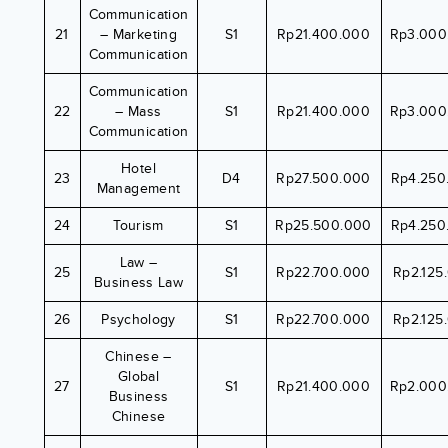
Communication
21
– Marketing
S1
Rp21.400.000
Rp3.000
Communication
Communication
22
– Mass
S1
Rp21.400.000
Rp3.000
Communication
Hotel
23
D4
Rp27.500.000
Rp4.250
Management
24
Tourism
S1
Rp25.500.000
Rp4.250
Law –
25
S1
Rp22.700.000
Rp2.125
Business Law
26
Psychology
S1
Rp22.700.000
Rp2.125
Chinese –
Global
27
S1
Rp21.400.000
Rp2.000
Business
Chinese