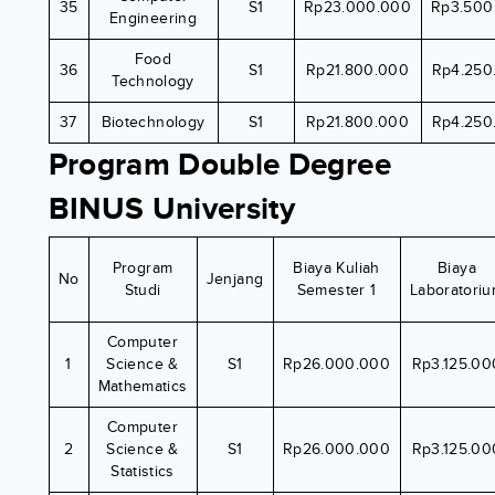
35
S1
Rp23.000.000
Rp3.500
Engineering
Food
36
S1
Rp21.800.000
Rp4.250
Technology
37
Biotechnology
S1
Rp21.800.000
Rp4.250
Program Double Degree
BINUS University
Program
Biaya Kuliah
Biaya
No
Jenjang
Studi
Semester 1
Laboratori
Computer
1
Science &
S1
Rp26.000.000
Rp3.125.00
Mathematics
Computer
2
Science &
S1
Rp26.000.000
Rp3.125.00
Statistics