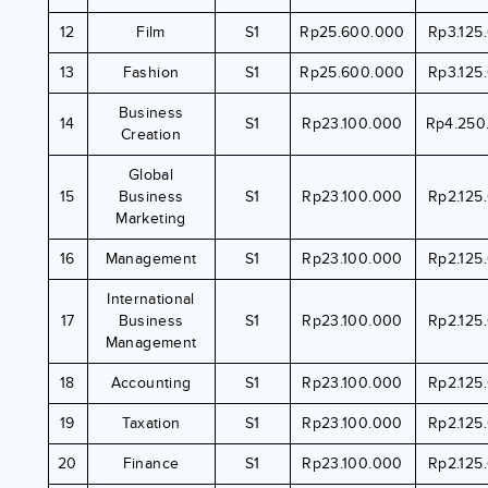
12
Film
S1
Rp25.600.000
Rp3.125
13
Fashion
S1
Rp25.600.000
Rp3.125
Business
14
S1
Rp23.100.000
Rp4.250
Creation
Global
15
Business
S1
Rp23.100.000
Rp2.125
Marketing
16
Management
S1
Rp23.100.000
Rp2.125
International
17
Business
S1
Rp23.100.000
Rp2.125
Management
18
Accounting
S1
Rp23.100.000
Rp2.125
19
Taxation
S1
Rp23.100.000
Rp2.125
20
Finance
S1
Rp23.100.000
Rp2.125