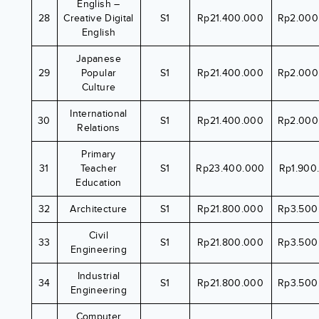
English –
28
Creative Digital
S1
Rp21.400.000
Rp2.000
English
Japanese
29
Popular
S1
Rp21.400.000
Rp2.000
Culture
International
30
S1
Rp21.400.000
Rp2.000
Relations
Primary
31
Teacher
S1
Rp23.400.000
Rp1.900
Education
32
Architecture
S1
Rp21.800.000
Rp3.500
Civil
33
S1
Rp21.800.000
Rp3.500
Engineering
Industrial
34
S1
Rp21.800.000
Rp3.500
Engineering
Computer